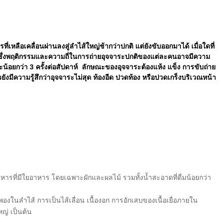
ที่เหลือเคลื่อนผ่านลงสู่ลำไส้ใหญ่ช้ากว่าปกติ แต่ยังขับออกมาได้ เมื่อใดที่
ี่ ซึ่งพฤติกรรมและความถี่ในการถ่ายอุจจาระปกติของแต่ละคนอาจมีความ
้อยกว่า 3 ครั้งต่อสัปดาห์ ลักษณะของอุจจาระต้องแห้ง แข็ง การขับถ่าย
ยังมีความรู้สึกว่าอุจจาระไม่สุด ท้องอืด ปวดท้อง หรือปวดเกร็งบริเวณหน้า
าหารที่มีใยอาหาร โดยเฉพาะผักและผลไม้ รวมทั้งน้ำสะอาดที่ดื่มน้อยกว่า
งในลำไส้ การเป็นไส้เลื่อน เนื้องอก การอักเสบของเนื้อเยื่อภายใน
หญ่ เป็นต้น