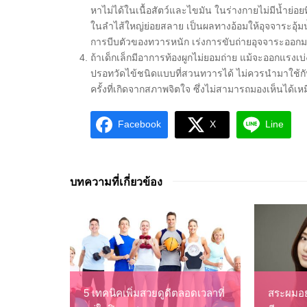
หาไม่ได้ในเนื้อสัตว์และไขมัน ในร่างกายไม่มีน้ำย่อ
ในลำไส้ใหญ่ย่อยสลาย เป็นผลทางอ้อมให้อุจจาระอุ้มน้
การบีบตัวของทวารหนัก เร่งการขับถ่ายอุจจาระออก
ถ้าเด็กเล็กมีอาการท้องผูกไม่ยอมถ่าย แม้จะออกแรง
ปรอทวัดไข้ชนิดแบบที่สวนทวารได้ ไม่ควรนำมาใช้กับ
ครั้งที่เกิดจากสภาพจิตใจ ซึ่งไม่สามารถมองเห็นได้
Facebook
X
Line
บทความที่เกี่ยวข้อง
5 เทคนิคเพิ่มสวยดูดีตลอดเวลาที่
สระผมอย