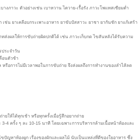
ภาวะ ตัวอย่างเช่น เบาหวาน ไตวาย-เรื้อรัง ภาวะโพแทสเซียมต่ำ
ผูก เช่น ยาเคลือบกระเพาะอาหาร ยาขับปัสสาวะ ยาชา ยากันชัก ยาแก้เศร้า
ผลให้การขับถ่ายผิดปกติได้ เช่น ภาวะเก็บกด ไขสันหลังได้รับความ
ตรประจำวัน
ื่อนตัวช้า
ล หรือการไม่มีเวลาพอในการขับถ่าย จึงส่งผลถึงการทำงานของลำไส้ลด
ายให้ได้ทุกเช้า หรือทุกครั้งเมื่อรู้สึกอยากถ่าย
 3-4 ครั้ง ๆ ละ 10-15 นาที โดยเฉพาะการบริหารกล้ามเนื้อหน้าท้องและ
ัญหาท้องผูก เรื่องของผักและผลไม้ นับเป็นแหล่งที่ดีของใยอาหาร ซึ่ง