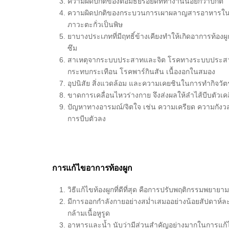
ความผิดปกติของต่อมธัยรอยด์ที่ทำงานน้อยกว่าปกติ
ความผิดปกติของกระบวนการเผาผลาญสารอาหารในบาง
ภาวะตะกั่วเป็นพิษ
ยาบางประเภทที่มีฤทธิ์ข้างเคียงทำให้เกิดอาการท้อง
ซึม
สาเหตุจากระบบประสาทและจิต โรคทางระบบประสาทส่ง
กระทบกระเทือน โรคพาร์กินสัน เนื้องอกในสมอง
อุปนิสัย สิ่งแวดล้อม และความเคยชินในการทำกิจวั
ขาดการเคลื่อนไหวร่างกาย จึงส่งผลให้ลำไส้บีบตัวเคล
ปัญหาทางอารมณ์/จิตใจ เช่น ความเครียด ความกังว
การบีบตัวลง
การแก้ไขอาการท้องผูก
วิธีแก้ไขท้องผูกที่ดีที่สุด คือการปรับพฤติกรรมพยายามถ่
มีการออกกำลังกายอย่างสม่ำเสมออย่างน้อยสัปดาห์ละ
กล้ามเนื้อหูรูด
อาหารและน้ำ นับว่ามีส่วนสำคัญอย่างมากในการแก้ไขป