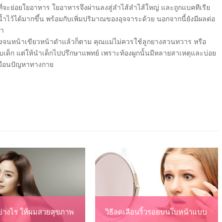
ยที่จะย่อยใยอาหาร ใยอาหารจึงผ่านลงสู่ลำไส้ลำไส้ใหญ่ และถูกแบคทีเรีย
ำไว้ได้มากขึ้น พร้อมกับเพิ่มปริมาณของอุจจาระด้วย นอกจากนี้ยังมีผลต่อ
มา
เบ่งจนหน้าเขียวหน้าดำแล้วก็ตาม คุณแม่ไม่ควรใช้ลูกยางสวนทวาร หรือ
เด็ก แต่ให้นำเด็กไปปรึกษาแพทย์ เพราะท้องผูกนั้นมีหลายสาเหตุและบ่อย
เหมือนปัญหาทางกาย
่างไร ให้ผมสวยสุขภาพ
วิธีลดเลือนริ้วรอยบนใบหน้าแบบ