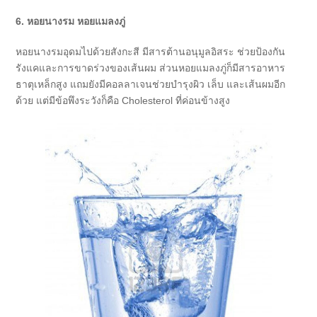
6. หอยนางรม หอยแมลงภู่
หอยนางรมอุดมไปด้วยสังกะสี มีสารต้านอนุมูลอิสระ ช่วยป้องกัน
รังแคและการขาดร่วงของเส้นผม ส่วนหอยแมลงภู่ก็มีสารอาหาร
ธาตุเหล็กสูง แถมยังมีคอลลาเจนช่วยบำรุงผิว เล็บ และเส้นผมอีก
ด้วย แต่มีข้อพึงระวังก็คือ Cholesterol ที่ค่อนข้างสูง