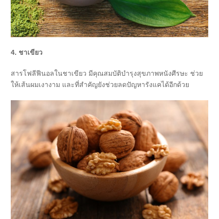
4. ชาเขียว
สารโฟลีฟีนอลในชาเขียว มีคุณสมบัติบำรุงสุขภาพหนังศีรษะ ช่วย
ให้เส้นผมเงางาม และที่สำคัญยังช่วยลดปัญหารังแคได้อีกด้วย