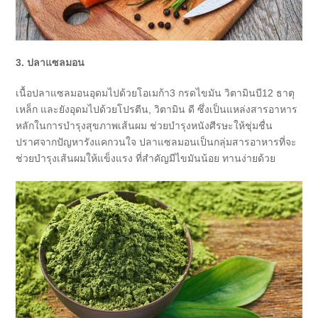
3. ปลาแซลมอน
เนื้อปลาแซลมอนอุดมไปด้วยโอเมก้า3 กรดไขมัน วิตามินบี12 ธาตุ
เหล็ก และยังอุดมไปด้วยโปรตีน, วิตามิน ดี ซึ่งเป็นแหล่งสารอาหาร
หลักในการบำรุงสุขภาพเส้นผม ช่วยบำรุงหนังศีรษะให้ชุ่มชื่น
ปราศจากปัญหารังแคกวนใจ ปลาแซลมอนเป็นกลุ่มสารอาหารที่จะ
ช่วยบำรุงเส้นผมให้แข็งแรง ที่สำคัญมีไขมันน้อย ทานง่ายด้วย