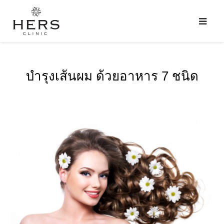
บำรุงเส้นผม ด้วยอาหาร 7 ชนิด