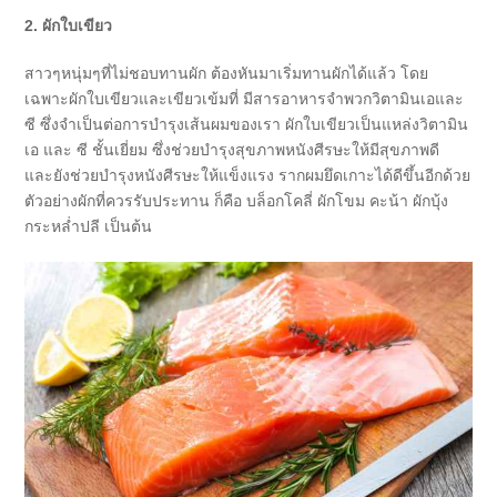
2. ผักใบเขียว
สาวๆหนุ่มๆที่ไม่ชอบทานผัก ต้องหันมาเริ่มทานผักได้แล้ว โดย
เฉพาะผักใบเขียวและเขียวเข้มที่ มีสารอาหารจำพวกวิตามินเอและ
ซี ซึ่งจำเป็นต่อการบำรุงเส้นผมของเรา ผักใบเขียวเป็นแหล่งวิตามิน
เอ และ ซี ชั้นเยี่ยม ซึ่งช่วยบำรุงสุขภาพหนังศีรษะให้มีสุขภาพดี
และยังช่วยบำรุงหนังศีรษะให้แข็งแรง รากผมยึดเกาะได้ดีขึ้นอีกด้วย
ตัวอย่างผักที่ควรรับประทาน ก็คือ บล็อกโคลี่ ผักโขม คะน้า ผักบุ้ง
กระหล่ำปลี เป็นต้น