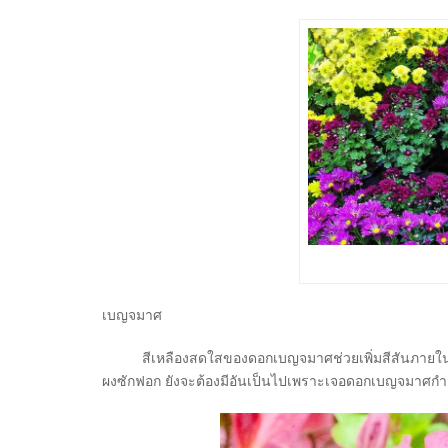
เบญจมาศ
สีเหลืองสดใสของดอกเบญจมาศช่วยเพิ่มสีสันภายในบ้า
ผงซักฟอก ยังจะต้องมีอันเป็นไปเพราะเจอดอกเบญจมาศก