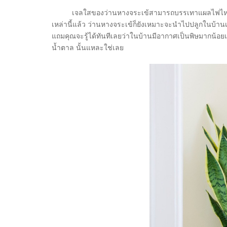
เจลใสของว่านหางจระเข้สามารถบรรเทาแผลไฟไหม้ แ
เหล่านี้แล้ว ว่านหางจระเข้ก็ยังเหมาะจะนำไปปลูกในบ้านเ
แถมคุณจะรู้ได้ทันทีเลยว่าในบ้านมีอากาศเป็นพิษมากน้อย
น้ำตาล นั้นแหละใช่เลย