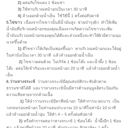
2)
ผสมกับไขแดง 1 ช้อนชา
3)
ใช้ทาบริเวณหน้าอกเป็นเวลา 30 นาที
4)
ล้างออกด้วยน้ำเย็น ใช้วิธีนี้ 1 ครั้งต่อสัปดาห์
5.ไข่ขาว
เนื่องจากไขขาวนั้นมีน้ำมันสูง ช่วยบำรุงผิว ทำให้เพิ่ม
น้ำมันที่บริเวณหน้าอกของคุณเนื่องจากเกิดความไขขาวจะเพิ่ม
น้ำมันบริเวณหน้าอกของคุณได้ดีและส่วนหนึ่งจะทำให้ผิวมีความนุ่ม
นวลขึ้นด้วย
1)
ตีไขข่าวให้เกิดเป็นฟองขึ้นมา ทาบริเวณหน้าอกและให้อยู่
ในท่านั่งเป็นเวลา 30 นาที แล้วล้างออกด้วยน้ำเย็น
2)
ไขขาวผสมด้วย โยเกิร์ต 1 ช้อนโต๊ะ และน้ำผึ้ง 1 ช้อน
โต๊ะ ผสมให้เข้ากันและทาบนหน้าอก 20 นาที แล้วล้างออกด้วยน้ำ
เย็น
6.ว่านหางจระเข้
ว่านหางจระเข้มีคุณสมบัติกระชับผิวตาม
ธรรมชาติได้ดี และว่าหางจระเข้นั้นมีสารต้านอนุมูลอิสระป้องกัน
ความเสียหายจากกล้ามเนื้อ
1)
ให้นำว่านจระเข้มีทาที่หน้าอก ให้ทำการนวดเบาๆ เป็น
วงกลมรอบหน้าอก ในท่านอนประมาณ 10 นาทีในท่านั่ง 10 นาที
แล้วล้างออกด้วยน้ำอุ่น ให้ทำ 4 – 5 ครั้งต่อสัปดาห์
2)
หรือทำการผสมว่าหางจระเข้ 1 ช้อนโต๊ะ น้ำผึ้งอีก 1 ช้อน
ชา แล้วทาที่หน้าอก 10 นาที ทำประมาณ สัปดาห์ละ 1 ครั้ง