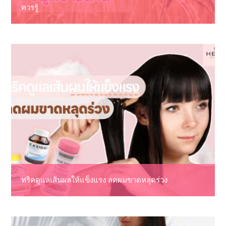
ควรรู้
ทริคดูแลเส้นผลให้แข็งแรง ลดผมขาดหลุดร่วง