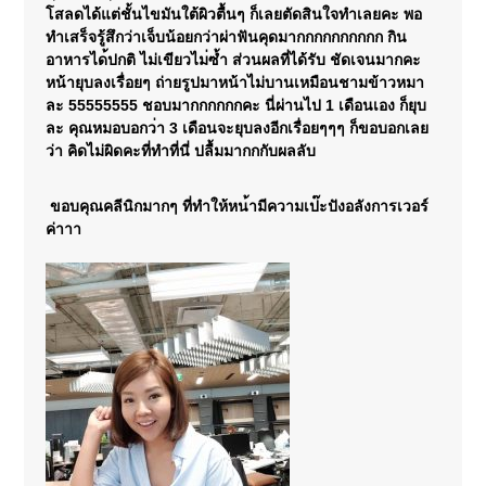
โสลดได้แต่
ชั้นไขมันใ
ต้ผิวตื้นๆ
ก็เลยตัดสิ
นใจทำเลยคะ
พอ
ทำเสร็จร
ู้สึกว่าเจ
็บน้อยกว่า
ผ่าฟันคุดม
ากกกกกกกกก
ก กิน
อาหารได
้ปกติ ไม่เขียวไม
่ซ้ำ ส่วนผลที่ไ
ด้รับ ชัดเจนมากค
ะ
หน้ายุบลงเ
รื่อยๆ ถ่ายรูปมาห
น้าไม่บานเ
หมือนชามข้
าวหมา
ละ 55555555 ชอบมากกกกก
กคะ นี่ผ่านไป 1 เดือนเอง ก็ยุบ
ละ คุณหมอบอกว
่า 3 เดือนจะยุบ
ลงอีกเรื่อ
ยๆๆๆ ก็ขอบอกเลย
ว่า คิดไม่ผิดค
ะที่ทำที่น
ี่ ปลื้มมากกก
ับผลลับ
ขอบคุณคลีน
ิกมากๆ ที่ทำให้หน
้ามีความเป
๊ะปังอลังก
ารเวอร์
ค่า
าา