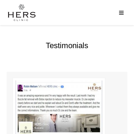
Testimonials