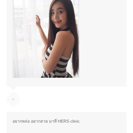
อยากหล่อ อยากสวย มาที่ HERS clinic