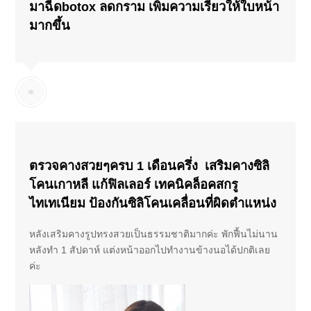
มาฉีดbotox ลดกราม เพิ่มความเรียวให้ใบหน้า
มากขึ้น
ตรวจคางสวยๆครบ 1 เดือนครึ่ง เสริมคางซิลิ
โคนเกาหลี แก้ฟิลเลอร์ เทคนิคล็อคสกรู
ไทเทเนียม ป้องกันซิลิโคนเคลื่อนที่ผิดตำแหน่ง
หลังเสริมคางรูปทรงสวยเป็นธรรมชาติมากค่ะ พักฟื้นไม่นาน
หลังทำ 1 สัปดาห์ แต่งหน้าออกไปทำงานข้างนอได้ปกติเลย
ค่ะ