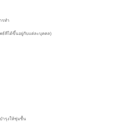
การทำ
ธ์ทีได้ขึ้นอยู่กับแต่ละบุคคล)
รุงให้ชุ่มชื้น