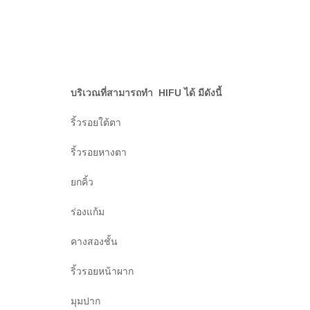
บริเวณที่สามารถทำ HIFU
ได้ มีดังนี้
ริ้วรอยใต้ตา
ริ้วรอยหางตา
ยกคิ้ว
ร่องแก้ม
คางสองชั้น
ริ้วรอยหน้าผาก
มุมปาก