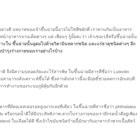
ป็นอย่างดี บทบาทของเจ้าขึ้นฉ่ายนี้อาจไม่ใช่พืชผักที่ เราทานกันเป็นอาหาร
อาหารจานเด็ดต่างๆ แต่ เพื่อนๆ รู้มั้ยคะว่า เจ้าเซอเรลี่หรือขึ้นฉ่ายนั้น
าะใน ขึ้นฉ่ายนั้นอุดมไปด้วยวิตามินหลากชนิด และแร่ธาตุชนิดต่างๆ อีก
วยบำรุงร่างกายของเราอย่างไรบ้าง
จึงมีความปลอดภัยและไร้สารพิษ ในขึ้นฉ่ายมีสารที่ชื่อว่า Luteolin
่สามารถสังเคราะห์ขึ้นได้ ซึ่งสารดังกล่าวนี้จะมีฤทธิ์ช่วยลดการอักเสบที่
ิมการทำงานของระบบภูมิคุ้มกันอีกด้วย
ารที่มีคอเลสเตอรอลสูงมากเลยทีเดียว ในขึ้นฉ่ายที่สารชื่อว่า phthalates
ds หรือกรดน้ำดีให้มีประสิทธิภาพ หากในร่างกายของเรามีกรดน้ำดีอยู่เพียง
ol ในเลือดได้ดี ซึ่งเจ้าไขมันชนิดร้ายนี้มักมากับอาหารจำพวกเนื้อสัตว์