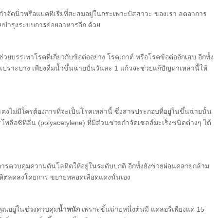
ยกำจัดนิ่วหรือแบคทีเรียที่สะสมอยู่ในกระเพาะปัสสาวะ ของเรา ลดอาการ
ช่วยบำรุงระบบการย่อยอาหารอีก ด้วย
ยบรรเทาโรคที่เกี่ยวกับข้อต่ออย่าง โรคเกาต์ หรือโรคข้อต่ออักเสบ อีกทั้ง
ปราะบาง เพียงดื่มน้ำขึ้นฉ่ายปั่นวันละ 1 แก้วจะช่วยแก้ปัญหาเหล่านี้ให้
คงไม่มีใครต้องการที่จะเป็นโรคเหล่านี้ ซึ่งสารประกอบที่อยู่ในขึ้นฉ่ายนั้น
โพลีอซิทิลีน (polyacetylene) ที่มีส่วนช่วยกำจัดเซลล์มะเร็งชนิดต่างๆ ได้
ารควบคุมความดันโลหิตให้อยู่ในระดับปกติ อีกทั้งยังช่วยผ่อนคลายกล้าม
โลหิตลดลงโดยการ ขยายหลอดเลือดแดงนั่นเอง
คุณอยู่ในช่วงควบคุม
น้ำหนัก
เพราะขึ้นฉ่ายหนึ่งต้นมี แคลอรี่เพียงแค่ 15