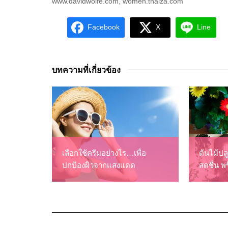
www.davidwolfe.com, women.thaiza.com
Facebook
X
Line
บทความที่เกี่ยวข้อง
เลือกใช้ครีมอย่างไร…เพื่อ
ต้นไม้ป
ปกป้องผิวจากแสงแดด
สดชื่น พ