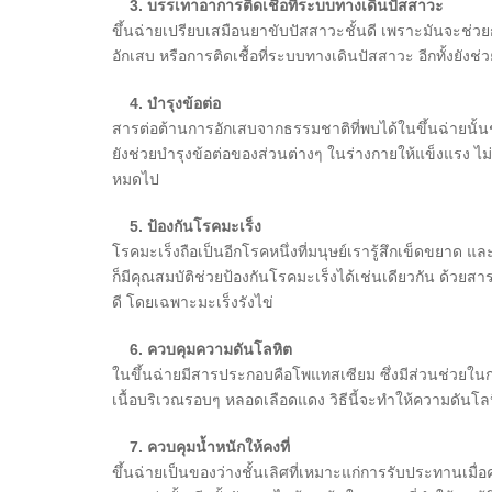
3. บรรเทาอาการติดเชื้อที่ระบบทางเดินปัสสาวะ
ขึ้นฉ่ายเปรียบเสมือนยาขับปัสสาวะชั้นดี เพราะมันจะช่ว
อักเสบ หรือการติดเชื้อที่ระบบทางเดินปัสสาวะ อีกทั้งยัง
4. บำรุงข้อต่อ
สารต่อต้านการอักเสบจากธรรมชาติที่พบได้ในขึ้นฉ่ายนั้นช่ว
ยังช่วยบำรุงข้อต่อของส่วนต่างๆ ในร่างกายให้แข็งแรง ไม่เ
หมดไป
5. ป้องกันโรคมะเร็ง
โรคมะเร็งถือเป็นอีกโรคหนึ่งที่มนุษย์เรารู้สึกเข็ดขยาด และ
ก็มีคุณสมบัติช่วยป้องกันโรคมะเร็งได้เช่นเดียวกัน ด้วยสาร
ดี โดยเฉพาะมะเร็งรังไข่
6. ควบคุมความดันโลหิต
ในขึ้นฉ่ายมีสารประกอบคือโพแทสเซียม ซึ่งมีส่วนช่วยในก
เนื้อบริเวณรอบๆ หลอดเลือดแดง วิธีนี้จะทำให้ความดัน
7. ควบคุมน้ำหนักให้คงที่
ขึ้นฉ่ายเป็นของว่างชั้นเลิศที่เหมาะแก่การรับประทานเมื่อ