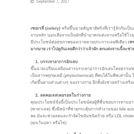
September 7, 2017
เซอเรลี่ (celery)
หรือขึ้นฉ่ายสัญชาติฝรั่งที่เรารู้จักกันเ
จานหลัก นอกเสียจากเป็นผักที่นำมาตกแต่งจานหรือใช้โรยหน้า
มีประโยชน์ต่อสุขภาพของเราหลายประการเลยทีเดียว
เพร
มากมาย เราไปดูกันเลยดีกว่าว่าเจ้าผัก ตกแต่งจานนี้จะช่
1. บรรเทาอาการอักเสบ
ขึ้นฉ่ายเปรียบเสมือนสารบรรเทาอาการอักเสบโดยธรรมชาติ 
เป็นสารพฤกษเคมี (phytochemical) ที่พบได้ในพืชเท่านั้น ไม
เกิดขึ้นตามส่วนต่างๆ ของร่างกาย อีกทั้งยังช่วยสร้างเสร
2. ลดคอเลสเตอรอลในร่างกาย
คุณประโยชน์ข้อนี้เป็นประโยชน์ต่อผู้ที่ชื่นชอบการทานอาห
(พาทาเลต) ซึ่งมีหน้าที่ช่วยกระตุ้นการทำงานของ bile aci
พอ มันจะช่วยลดและกำจัดไขมันชนิดร้าย หรือ LDL cholester
(ยกเว้นปลา หรือไข่)