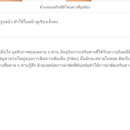
ตำแหน่งเสริมซิลิโคนคางที่ถูกต้อง
ยนรูปหน้า ทำให้ใบหน้าดูเรียวเล็กลง
ั่นใจ บุคลิกภาพของหลาย ๆ ท่าน ปัจจุบันการเสริมคางที่ได้รับความนิยมมี
แต่ปัญหาส่วนใหญ่ของการฉีดสารเติมเต็ม (Filler) นั้นมักจะสลายไม่หมด ติดเป็น
ที่หลาย ๆ ท่านรู้สึก ด้วยเทคนิคการผ่าตัดที่ทันสมัยทำให้การผ่าตัดเสริมคางใ