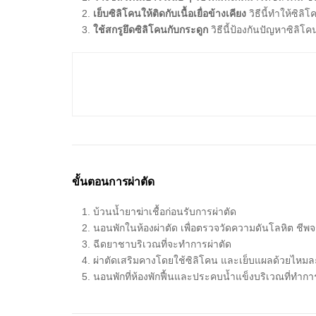
เย็บซิลิโคนให้ติดกับเนื้อเยื่อข้างเคียง
วิธีนี้ทำให้ซิลิโ
ใช้สกรูยึดซิลิโคนกับกระดูก
วิธีนี้ป้องกันปัญหาซิลิโค
ขั้นตอนการผ่าตัด
บ้วนน้ำยาฆ่าเชื้อก่อนรับการผ่าตัด
นอนพักในห้องผ่าตัด เพื่อตรวจวัดความดันโลหิต ชีพจ
ฉีดยาชาบริเวณที่จะทำการผ่าตัด
ผ่าตัดเสริมคางโดยใช้ซิลิโคน และเย็บแผลด้วยไหมล
นอนพักที่ห้องพักฟื้นและประคบน้ำแข็งบริเวณที่ทำก