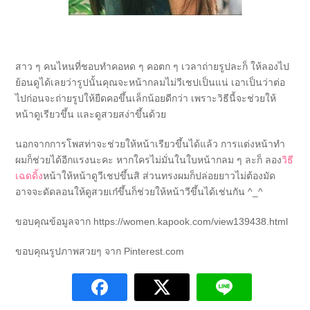
สาว ๆ คนไหนที่ชอบทำคอหด ๆ คอตก ๆ เวลาถ่ายรูปละก็ ให้ลองไป
ย้อนดูได้เลยว่ารูปนั้นคุณจะหน้ากลมไม่วีเชปเป็นแน่ เอาเป็นว่าต่อ
ไปก่อนจะถ่ายรูปให้ยืดคอขึ้นเล็กน้อยดีกว่า เพราะวิธีนี้จะช่วยให้
หน้าดูเรียวขึ้น และดูสวยสง่าขึ้นด้วย
นอกจากการโพสท่าจะช่วยให้หน้าเรียวขึ้นได้แล้ว การแต่งหน้าทำ
ผมก็ช่วยได้อีกแรงนะคะ หากใครไม่มั่นในใบหน้ากลม ๆ ละก็ ลอง
วิธี
เฉดดิ้ง
หน้าให้หน้าดูวีเชปขึ้นสิ ส่วนทรงผมก็ปล่อยยาวไม่ต้องมัด
อาจจะดัดลอนให้ดูสวยเก๋ขึ้นก็ช่วยให้หน้าวีขึ้นได้เช่นกัน ^_^
ขอบคุณข้อมูลจาก https://women.kapook.com/view139438.html
ขอบคุณรูปภาพสวยๆ จาก Pinterest.com