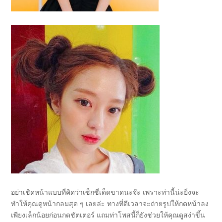
อย่าเชิดหน้าแบบที่คิดว่าเซ็กซี่เด็ดขาดนะจ๊ะ เพราะท่านี้น่ะยิ่งจะ
ทำให้คุณดูหน้ากลมสุด ๆ เลยล่ะ ทางที่ดีเวลาจะถ่ายรูปให้กดหน้าลง
เพียงเล็กน้อยก่อนกดชัตเตอร์ แถมท่าโพสนี้ก็ยังช่วยให้คุณดูสง่าขึ้น