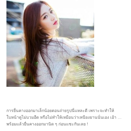
การยื่นคางออกมาเล็กน้อยตอนถ่ายรูปนี่แหละดี เพราะจะทำให้
ใบหน้าดูไม่บวมอืด หรือไม่ทำให้เหมือนว่าเหนียงยานนั่นเอง เอ้า …
พร้อมแล้วยื่นคางออกมานิด ๆ ก่อนแชะกันเลย !