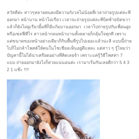
สวัสดีค่ะ สาวๆหลายคนคงมีความกังวลไม่น้อยที่เวลาถ่ายรูปแต่ละที
ออกมา หน้าบาน หน้าไม่เรียว เวลาจะถ่ายรูปแต่ละทีบิดซ้ายบิดขวา
แล้วก็ยังไม่ดูเรียวยิ้มทีก็มีแก้มบานออกมา เวลาไปถ่ายรูปกับเพื่อนฝูง
หรือเซลฟี่ทีไร สาวหน้ากลมหน้าบานทั้งหลายก็กลุ้มใจทุกที เพราะ
แค่ขนาดของหน้าอย่างเดียวก็กินพื้นที่รูปไปเยอะแล้วน่ะสิ แบบนี้ถ่าย
ไปก็ไม่กล้าโพสต์ให้คนในโซเชียลเห็นอยู่ดีแหละ แต่สาว ๆ รู้ไหมว่า
ปัญหานี้ไม่ได้น่าเครียดอย่างที่คิดเลยจ้า เพราะแค่รู้วิธีโพสท่า 7
แบบ ถ่ายออกมายังไงก็สวยแน่นอนค่ะ เรามาเริ่มกันเลยดีกว่า 5 4 3
2 1 แช๊ะ !!!!