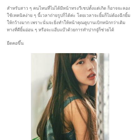
สำหรับสาว ๆ คนไหนที่ไม่ได้มีหน้าทรงวีเชปตั้งแต่เกิด ก็อาจจะลอง
ใช้เทคนิคง่าย ๆ นี้เวลาถ่ายรูปก็ได้ค่ะ โดยเวลาจะยิ้มก็ไม่ต้องฉีกยิ้ม
ให้กว้างมาก เพราะนั่นจะยิ่งทำให้หน้าคุณดูบานเบิกหนักกว่าเดิม
ทางที่ดียิ้มอ่อน ๆ หรือจะแอ๊บแบ๊วด้วยการทำปากจู๋ก็ช่วยได้
ยืดคอขึ้น