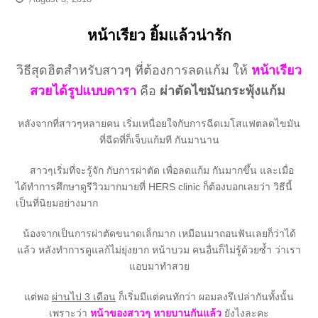
หน้าเรียว ยิ้มแล้วน่ารัก
วิธีสุดฮิตสำหรับสาวๆ ที่ต้องการลดแก้ม ให้
หน้าเรียว
สวยได้รูปแบบดารา
คือ
ผ่าตัดไขมันกระพุ้งแก้ม
หลังจากที่สาวๆหลายคน เริ่มเหนื่อยใจกับการฉีดเมโสแฟตลดไขมัน
ที่ฉีดที่ก็เจ็บแก้มที กันมานาน
สาวๆเริ่มที่จะรู้จัก กับการผ่าตัด เพื่อลดแก้ม กันมากขึ้น และเมื่อ
ได้ทำการศึกษาดูรีวิวมากมายที่ HERS clinic ก็ต้องบอกเลยว่า วิธีนี้
เป็นที่นิยมอย่างมาก
น้องจากเป็นการผ่าตัดขนาดเล็กมาก เหมือนมาถอนฟันเลยก็ว่าได้
แล้ว หลังทำการดูแลก้ไม่ยุ่งยาก หน้าบวม คนอื่นก็ไม่รู้ด้วยซ้ำ ว่าเรา
แอบมาทำสวย
แต่พอ
ผ่านไป 3 เดือน
ก็เริ่มมีแต่คนทักว่า ผอมลงรึเปล่ากันทั้งนั้น
เพราะว่า
หน้าของสาวๆ หายบานกันแล้ว
ยังไงละคะ