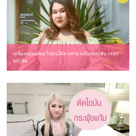
เหนียงหย่อนค้อย ไขมันใต้คางหาย เหนียงกระชับ กรอบ
หน้าชัด