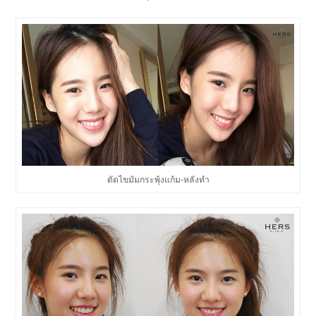
ตัดไขมัมกระพุ้งแก้ม-หลังทำ