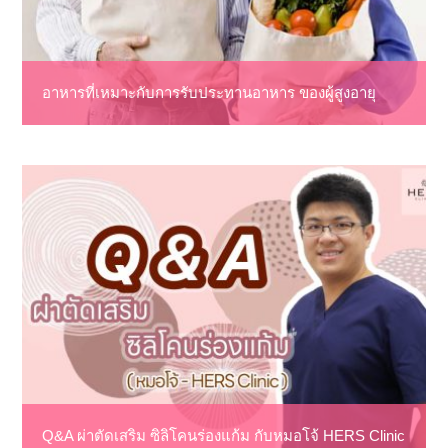
อาหารที่เหมาะกับการรับประทานอาหาร ของผู้สูงอายุ
Q&A ผ่าตัดเสริม ซิลิโคนร่องแก้ม กับหมอโจ้ HERS Clinic