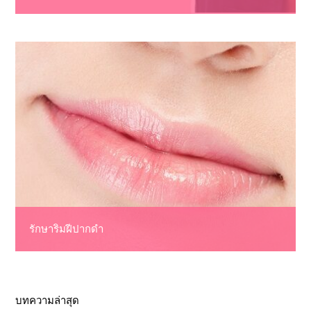
รักษาริมฝีปากดำ
บทความล่าสุด