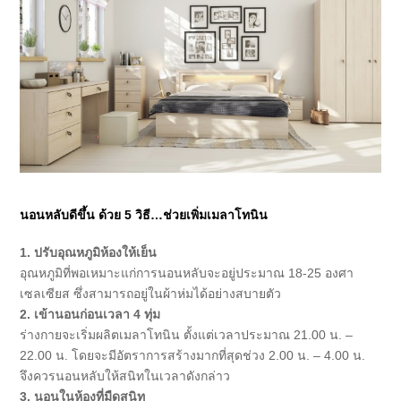
นอนหลับดีขึ้น ด้วย 5 วิธี…ช่วยเพิ่มเมลาโทนิน
1. ปรับอุณหภูมิห้องให้เย็น
อุณหภูมิที่พอเหมาะแก่การนอนหลับจะอยู่ประมาณ 18-25 องศา
เซลเซียส ซึ่งสามารถอยู่ในผ้าห่มได้อย่างสบายตัว
2. เข้านอนก่อนเวลา 4 ทุ่ม
ร่างกายจะเริ่มผลิตเมลาโทนิน ตั้งแต่เวลาประมาณ 21.00 น. –
22.00 น. โดยจะมีอัตราการสร้างมากที่สุดช่วง 2.00 น. – 4.00 น.
จึงควรนอนหลับให้สนิทในเวลาดังกล่าว
3. นอนในห้องที่มืดสนิท