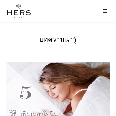
บทความน่ารู้