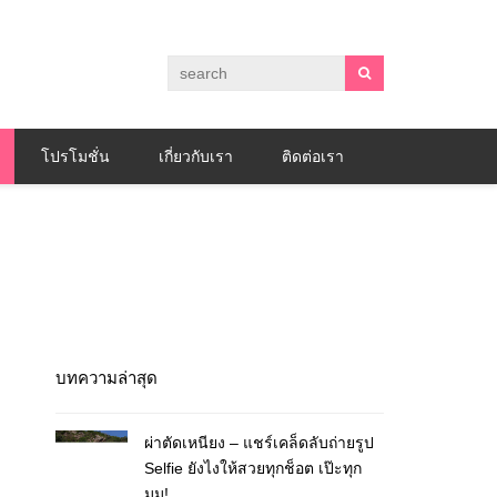
โปรโมชั่น
เกี่ยวกับเรา
ติดต่อเรา
บทความล่าสุด
ผ่าตัดเหนียง – แชร์เคล็ดลับถ่ายรูป
Selfie ยังไงให้สวยทุกช็อต เป๊ะทุก
มุม!