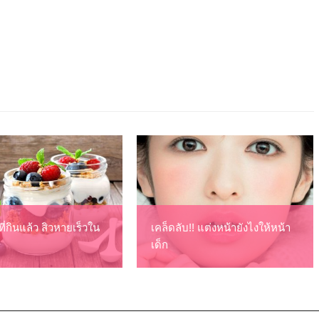
ี่กินแล้ว สิวหายเร็วใน
เคล็ดลับ!! แต่งหน้ายังไงให้หน้า
เด็ก