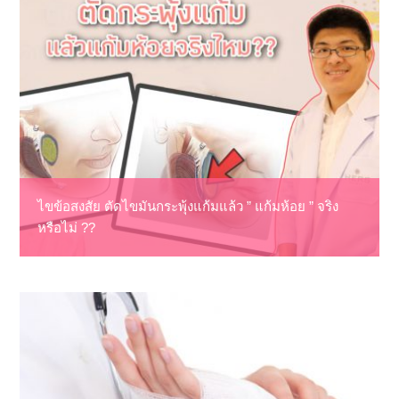
ไขข้อสงสัย ตัดไขมันกระพุ้งแก้มแล้ว ” แก้มห้อย ” จริง
หรือไม่ ??