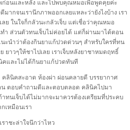
าพก่อนและหลัง และไปพบคุณหมอเพื่อพูดคุยค่ะ
ายดีมากจนเรานึกภาพออกเลยแหละว่ายังไงบ้าง เรา
ลย ในใจก็กลัวนะกลัวเจ็บ แต่เชื่อว่าคุณหมอ
 ส่วนตัวทนเจ็บไม่ค่อยได้ แต่ก็ผ่านมาได้ตอน
แนะนำว่าต้องกินยาแก้ปวดด่วนๆ สำหรับใครที่ทน
ลย ยาวๆให้ชาไปเลย เราเจ็บหลังยาชาหมดฤทธิ์
ิคและไม่ได้กินยาแก้ปวดทันที
ำ คลินิคสะอาด ห้องผ่า ผ่อนคลายดี บรรยากาศ
ทุกคน ตอบคำถามดีและตอบตลอด คลินิคไปมา
้าทนเจ็บได้ไม่มากจะมาควรต้องเตรียมที่ประคบ
ากเหมือนเรา
่เราชะล่าใจนึกว่าไหว