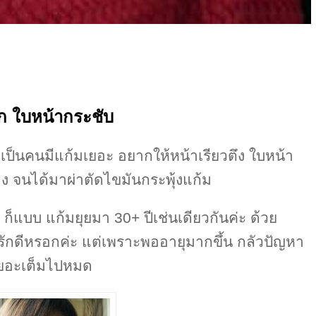
็ก ใบหน้ากระชับ
รกติเป็นคนมีแก้มเยอะ อยากให้หน้าเรียวตึง ใบหน้า
 จนได้มาผ่าตัดไขมันกระพุ้งแก้ม
ะ ก็แบบ แก้มยุยมา 30+ ปีเช่นเดียวกันค่ะ ด้วย
น่ารักดีหรอกค่ะ แต่เพราะพออายุมากขึ้น กลัวปัญหา
เยอะเต็มไปหมด