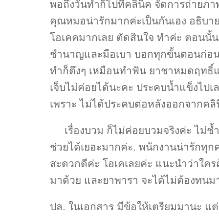
พอถึงวันทำก็ไปที่คลินิค จัดการถ่ายภ
คุณหมอน่ารักมากค่ะเป็นกันเอง อธิบ
โอเคคมากเลย ตัดสินใจ ทำค่ะ ตอนนั้นเ
ชำนาญและมือเบา บอกทุกขั้นตอนก่อนทำ
ทำก็ตึงๆ เหมือนทำฟัน ยาชาหมดฤทธิ์
เจ็บไม่ค่อยได้นะคะ ประคบน้ำแข็งไปเ
เพราะ ไม่ได้ประคบต่อหลังออกจากคลิน
เรื่องบวม ก็ไม่ค่อยบวมจริงค่ะ ไม่ช้
ช่วยได้เยอะมากค่ะ. พนักงานน่ารัก
สะดวกดีค่ะ โอเคเลยค่ะ แนะนำว่าใครถ
มาด้วย และยาพารา จะได้ไม่ต้องทนม
ปล. ในเอกสาร มีข้อให้เตรียมมานะ แต