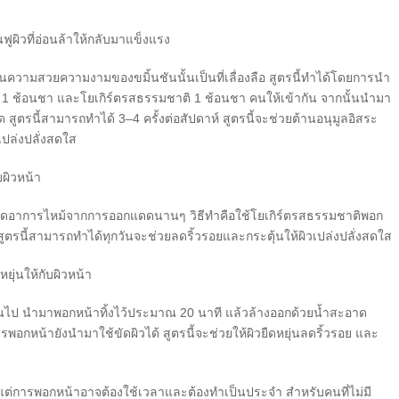
นฟูผิวที่อ่อนล้าให้กลับมาแข็งแรง
ด้านความสวยความงามของขมิ้นชันนั้นเป็นที่เลื่องลือ สูตรนี้ทำได้โดยการนำ
 1 ช้อนชา และโยเกิร์ตรสธรรมชาติ 1 ช้อนชา คนให้เข้ากัน จากนั้นนำมา
สูตรนี้สามารถทำได้ 3–4 ครั้งต่อสัปดาห์ สูตรนี้จะช่วยต้านอนุมูลอิสระ
าเปล่งปลั่งสดใส
บผิวหน้า
งช่วยลดอาการไหม้จากการออกแดดนานๆ วิธีทำคือใช้โยเกิร์ตรสธรรมชาติพอก
สูตรนี้สามารถทำได้ทุกวันจะช่วยลดริ้วรอยและกระตุ้นให้ผิวเปล่งปลั่งสดใส
ุ่นให้กับผิวหน้า
กินไป นำมาพอกหน้าทิ้งไว้ประมาณ 20 นาที แล้วล้างออกด้วยน้ำสะอาด
อกหน้ายังนำมาใช้ขัดผิวได้ สูตรนี้จะช่วยให้ผิวยืดหยุ่นลดริ้วรอย และ
แต่การพอกหน้าอาจต้องใช้เวลาและต้องทำเป็นประจำ สำหรับคนที่ไม่มี