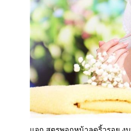
แจก สูตรพอกหน้าลดริ้วรอย งบ