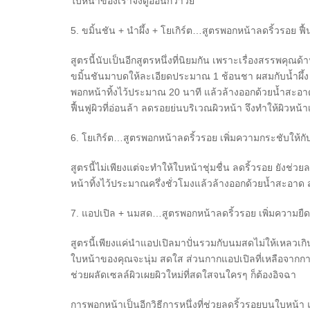
ใบหน้าของเราจึงดูอ่อนกว่าวัย
5.
ขมิ้นชัน + นำผึ้ง + โยเกิร์ต…สูตรพอกหน้าลดริ้วรอย ฟื้
สูตรนี้นับเป็นอีกสูตรหนึ่งที่นิยมกัน เพราะเรื่องสรรพคุณ
ขมิ้นชันมาบดให้ละเอียดประมาณ 1 ช้อนชา ผสมกับน้ำผึ้ง
พอกหน้าทิ้งไว้ประมาณ 20 นาที แล้วล้างออกด้วยน้ำสะอาด 
ฟื้นฟูผิวที่อ่อนล้า ลดรอยย่นบริเวณผิวหน้า จึงทำให้ผิวหน้
6.
โยเกิร์ต…สูตรพอกหน้าลดริ้วรอย เพิ่มความกระชับให้กั
สูตรนี้ไม่เพียงแต่จะทำให้ใบหน้าชุ่มชื่น ลดริ้วรอย ยั
หน้าทิ้งไว้ประมาณครึ่งชั่วโมงแล้วล้างออกด้วยน้ำสะอาด 
7.
แอปเปิล + นมสด…สูตรพอกหน้าลดริ้วรอย เพิ่มความยืดหย
สูตรนี้เพียงแค่นำแอปเปิลมาปั่นรวมกับนมสดไม่ให้เหลวเ
ใบหน้าของคุณจะนุ่ม สดใส ส่วนกากแอปเปิลที่เหลือจากการพ
ช่วยผลัดเซลล์ผิวเผยผิวใหม่ที่สดใสจนใครๆ ก็ต้องอิจฉา
การพอกหน้าเป็นอีกวิธีการหนึ่งที่ช่วยลดริ้วรอยบนใบหน้า