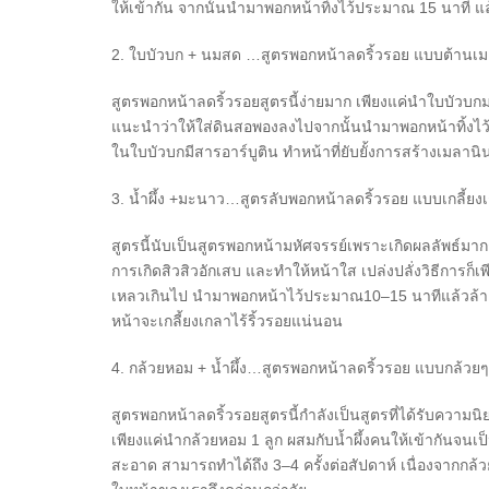
ให้เข้ากัน จากนั้นนำมาพอกหน้าทิ้งไว้ประมาณ 15 นาที แ
2.
ใบบัวบก + นมสด …สูตรพอกหน้าลดริ้วรอย แบบต้านเมลา
สูตรพอกหน้าลดริ้วรอย
สูตรนี้ง่ายมาก เพียงแค่นำใบบัวบ
แนะนำว่าให้ใส่ดินสอพองลงไปจากนั้นนำมาพอกหน้าทิ้งไว
ในใบบัวบกมีสารอาร์บูติน ทำหน้าที่ยับยั้งการสร้างเมลานิน
3.
น้ำผึ้ง +มะนาว…สูตรลับพอกหน้าลดริ้วรอย แบบเกลี้ย
สูตรนี้นับเป็นสูตรพอกหน้ามหัศจรรย์เพราะเกิดผลลัพธ์มา
การเกิดสิวสิวอักเสบ และทำให้หน้าใส เปล่งปลั่งวิธีการก็เ
เหลวเกินไป นำมาพอกหน้าไว้ประมาณ10–15 นาทีแล้วล้าง
หน้าจะเกลี้ยงเกลาไร้ริ้วรอยแน่นอน
4.
กล้วยหอม + น้ำผึ้ง…สูตรพอกหน้าลดริ้วรอย แบบกล้วยๆ
สูตรพอกหน้าลดริ้วรอย
สูตรนี้กำลังเป็นสูตรที่ได้รับความ
เพียงแค่นำกล้วยหอม 1 ลูก ผสมกับน้ำผึ้งคนให้เข้ากันจนเ
สะอาด สามารถทำได้ถึง 3–4 ครั้งต่อสัปดาห์ เนื่องจากกล้ว