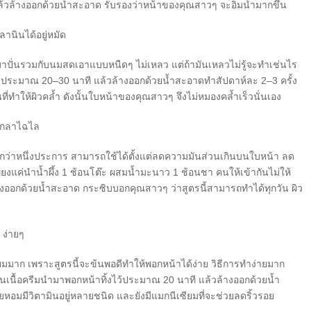
ล้วล้างออกด้วยน้ำสะอาด รับรองว่าหน้าของคุณสาวๆ จะอิ่มน้ำมากขึ้น
นินได้อยู่หมัด
กมาปั่นรวมกับนมสดเอาแบบหนืดๆ ไม่เหลว แต่ถ้ามันเหลวไม่รู้จะทำเช่นไร
้ประมาณ 20–30 นาที แล้วล้างออกด้วยน้ำสะอาดทำสัปดาห์ละ 2–3 ครั้ง
ที่ทำให้ผิวคล้ำ ดังนั้นใบหน้าของคุณสาวๆ จึงไม่หมองคล้ำเร็วนั่นเอง
งเกลาไฉไล
กกว่าหนึ่งประการ สามารถใช้ได้ตั้งแต่ลดความมันส่วนเกินบนใบหน้า ลด
พียงแค่นำน้ำผึ้ง 1 ช้อนโต๊ะ ผสมน้ำมะนาว 1 ช้อนชา คนให้เข้ากันไม่ให้
ออกด้วยน้ำสะอาด กระซิบบอกคุณสาวๆ ว่าสูตรนี้สามารถทำได้ทุกวัน ผิว
 ง่ายๆ
นิยมมาก เพราะสูตรนี้จะข้นพอดีทำให้พอกหน้าได้ง่าย วิธีการทำง่ายมาก
ป็นเนื้อครีมนำมาพอกหน้าทิ้งไว้ประมาณ 20 นาที แล้วล้างออกด้วยน้ำ
ยหอมมีวิตามินอยู่หลายชนิด และยังมีแมกนีเซียมที่จะช่วยลดริ้วรอย