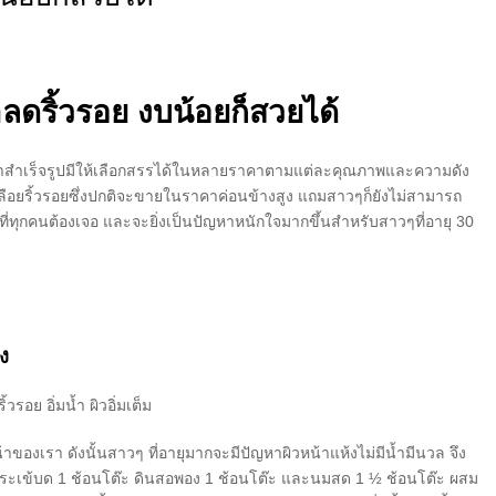
ลดริ้วรอย งบน้อยก็สวยได้
หน้าสำเร็จรูปมีให้เลือกสรรได้ในหลายราคาตามแต่ละคุณภาพและความดัง
ือยริ้วรอยซึ่งปกติจะขายในราคาค่อนข้างสูง แถมสาวๆก็ยังไม่สามารถ
หาที่ทุกคนต้องเจอ และจะยิ่งเป็นปัญหาหนักใจมากขึ้นสำหรับสาวๆที่อายุ 30
ง
อย อิ่มน้ำ ผิวอิ่มเต็ม
วหน้าของเรา ดังนั้นสาวๆ ที่อายุมากจะมีปัญหาผิวหน้าแห้งไม่มีน้ำมีนวล จึง
นหางจระเข้บด 1 ช้อนโต๊ะ ดินสอพอง 1 ช้อนโต๊ะ และนมสด 1 ½ ช้อนโต๊ะ ผสม