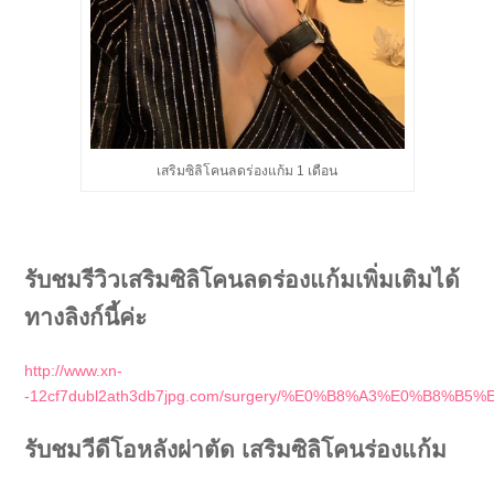
เสริมซิลิโคนลดร่องแก้ม 1 เดือน
รับชมรีวิวเสริมซิลิโคนลดร่องแก้มเพิ่มเติมได้
ทางลิงก์นี้ค่ะ
http://www.xn-
-12cf7dubl2ath3db7jpg.com/surgery/%E0%B8%A3%E
รับชมวีดีโอหลังผ่าตัด เสริมซิลิโคนร่องแก้ม