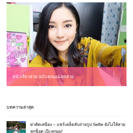
หน้าเรียวสวย ฉบับคุณแม่สุดสวย
บทความล่าสุด
ผ่าตัดเหนียง – แชร์เคล็ดลับถ่ายรูป Selfie ยังไงให้สวย
ทุกช็อต เป๊ะทุกมุม!