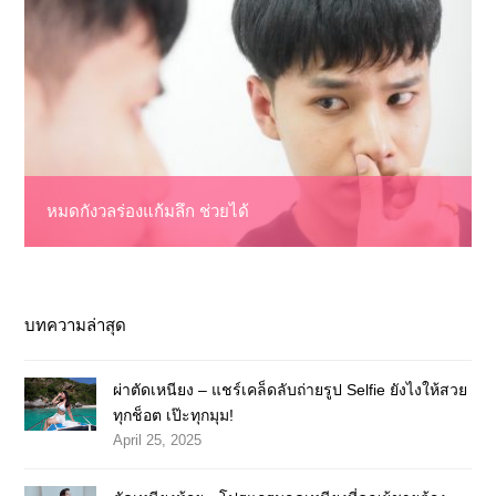
หมดกังวลร่องแก้มลึก ช่วยได้
บทความล่าสุด
ผ่าตัดเหนียง – แชร์เคล็ดลับถ่ายรูป Selfie ยังไงให้สวย
ทุกช็อต เป๊ะทุกมุม!
April 25, 2025