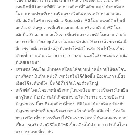
ของเนื้อเยื้อร่างกาย เพื่อให้ซิลิโคนเข้าที่เองตามะรรมชาติ
เทคนิคนี้มีโอกาสที่ซิลิโคนจะเคลื่อนที่ผิดตำแหน่งได้มากที่สุด
โดยเฉพาะท่านที่เคย เสริมคางหรือฉีดสารเสริมคางมาก่อน
เมื่อตัดสินใจทำการผ่าตัดเสริมคางด้วยซิลิโคน แพทย์จำเป็นที่
จะต้องผ่าตัดขูดสารที่เสริมออกมาก่อน หรือผ่าตัดนำซิลิโคน
เดิมที่เสริมออกมาก่อนในรายที่เสริมคางด้วยซิลิโคนมาแล้วเกิด
อาการเบี้ยวเอียงอยู่เดิม จะไม่แนะนำตัดเสริมคางด้วยเทคนิคนี้
อีก เพราะมีความเสี่ยงสูงที่จะทำให้ซิลิโคนที่เสริมไปใหม่เบี้ยว
เอียงซ้ำตามเดิม เนื่องจากร่างกายสมานผลในลักษณะองศาเดิม
ที่เคยเสริมมา
เสริมซิลิโคนโดยเย็บฟิคซิลิโคนให้อยู่กับที่ วิธีนี้ช่วยให้ซิลิโคน
คางฟิคตัวในตำแหน่งที่แพทย์เสริมได้ดียิ่งขึ้น ป้องกันการเบี้ยว
เอียงได้ระดับหนึ่ง เป็นวิธีที่ใช้กันโดยส่วนใหญ่
เสริมซิลิโคนโดยเทคนิคยึดสกรูไทเทเนียม การเสริมคางโดยยึด
สกรูไทเทเนียมไม่ก่อให้เกิดอันตรายในร่างกาย จะช่วยป้องกัน
ปัญหาการเบี้ยวเอียงเคลื่อนที่ของ ซิลิโคนได้มากที่สุด ป้องกัน
ปัญหาจากท่านที่เคยเสริมคางมาแล้วกลัวเบี้ยวเอียงซ้ำ ป้องกัน
การเคลื่อนที่จากการที่คางได้รับแรงกระแทกได้พอสมควร หาก
เป็นการเสริมด้วยวิธีอื่นมีสิทธิเบี้ยวเอียงได้ง่ายมากกว่าเมื่อโดน
แรกกระแทกที่เท่ากัน