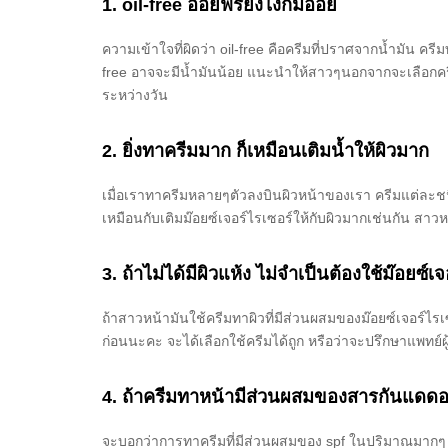
1. oil-free ออยฟรียังไงก็มีออย
ความเข้าใจที่ผิดว่า oil-free คือครีมที่ปราศจากน้ำมัน ค
free อาจจะมีน้ำมันน้อย แนะนำให้สาวๆนอกจากจะเลือกครี
ระหว่างวัน
2. ยิ่งทาครีมมาก ก็เหมือนเติมน้ำให้ผิวมาก
เมื่อเราทาครีมหลายๆตัวลงบินผิวหน้าของเรา ครีมแต่ละชน
เหมือนกับเติมม๊อยซ์เจอร์ไรเซอร์ให้กับผิวมากเช่นกัน สา
3. ถ้าไม่ได้มีผิวแห้ง ไม่จำเป็นต้องใช้ม๊อยซ์เ
ถ้าสาวหน้ามันใช้ครีมทาผิวที่มีส่วนผสมของม๊อยซ์เจอร์ไรเ
ก่อนนะคะ จะได้เลือกใช้ครีมได้ถูก หรือว่าจะปรึกษาแพทย์ผ
4. ถ้าครีมทาหน้ามีส่วนผสมของสารกันแดดอยู
จะบอกว่าการทาครีมที่มีส่วนผสมของ spf ในปริมาณมากๆ ไม