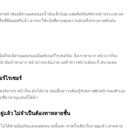
รีมทาหน้าต้องมีส่วนผสมของน้ำมันเล็กน้อย แต่ผลิตภัณฑ์ทาหน้าประเภท oil-
มที่มีออยฟรีแล้ว อาจจะใช้แป้งที่ควบคุมความมันหรือกระดาษซับมัน
ิดก็จะมีส่วนผสมของม๊อยซ์เจอร์ไรเซอร์ค่ะ ยิ่งเราทามาก หน้าเราก็จะ
วหน้ามันถ้าทามาก หน้าอาจจะมันง่าย แต่ถ้าสาวหน้าแห้งละก็ สบายเลย
จอร์ไรเซอร์
ซอร์มากๆ หน้าก็จะมันได้ง่าย ก่อนอื่นสาวๆต้องรู้จักสภาพผิวหน้าของตัวเอง
ู้เชี่ยวชาญแทนก็ได้น้า
่แล้ว ไม่จำเป็นต้องทาหลายชั้น
่ได้ช่วยป้องกันแสงแดดขนาดนั้นค่ะ ทาครั้งเดียวก็เอาอยู่แล้ว ทาหลาย