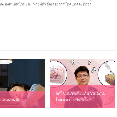
ก็จะยิ่งหนักหน้านะคะ ทางที่ดีหลีกเลี่ยงการโดดแดดจะดีกว่า
ตัดไขมันกระพุ้งแก้ม VS ฉีดเม
ื่อคนนอนดึก
โสแฟต ต่างกันยังไง?