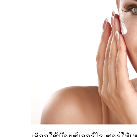
เลือกใช้ม๊อยซ์เจอร์ไรเซอร์ให้เ