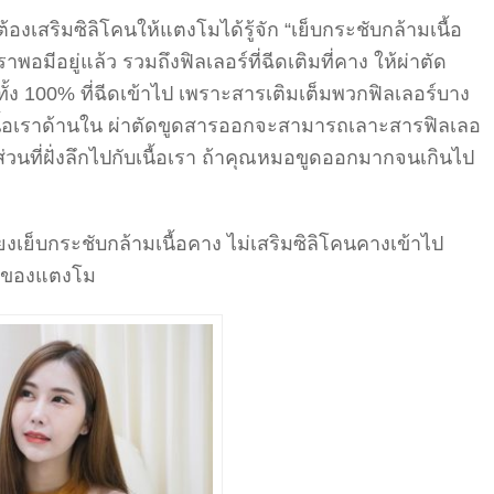
สริมซิลิโคนให้แตงโมได้รู้จัก “เย็บกระชับกล้ามเนื้อ
มีอยู่แล้ว รวมถึงฟิลเลอร์ที่ฉีดเติมที่คาง ให้ผ่าตัด
้ง 100% ที่ฉีดเข้าไป เพราะสารเติมเต็มพวกฟิลเลอร์บาง
เนื้อเราด้านใน ผ่าตัดขูดสารออกจะสามารถเลาะสารฟิลเลอ
่วนที่ฝั่งลึกไปกับเนื้อเรา ถ้าคุณหมอขูดออกมากจนเกินไป
เย็บกระชับกล้ามเนื้อคาง ไม่เสริมซิลิโคนคางเข้าไป
ย้าของแตงโม