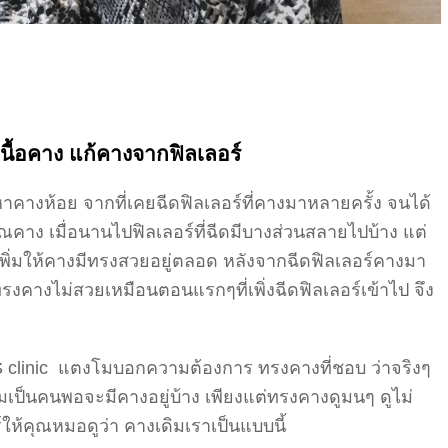
เนื้อคาง แก้คางจากฟิลเลอร์
าคางห้อย จากที่เคยฉีดฟิลเลอร์ที่คางมาหลายครั้ง จนได้
วณคาง เมื่อนานไปฟิลเลอร์ที่ฉีดมีบางส่วนสลายไปบ้าง แต่
พิ่มให้คางมีทรงสวยอยู่ตลอด หลังจากฉีดฟิลเลอร์คางมา
ทรงคางไม่สวยเหมือนตอนแรกๆที่เพิ่งฉีดฟิลเลอร์เข้าไป จึง
 clinic แตงโมบอกความต้องการ ทรงคางที่ชอบ ว่าจริงๆ
ิมเป็นคนพอจะมีคางอยู่บ้าง เพียงแต่ทรงคางดูมนๆ ดูไม่
์ให้คุณหมอดูว่า คางเดิมเราเป็นแบบนี้