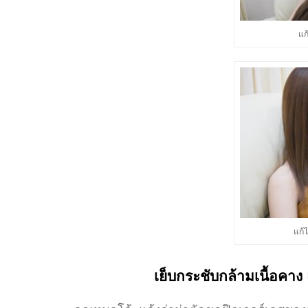
แก
แก้
เย็บกระชับกล้ามเนื้อคาง