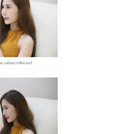
้คางห้อยจากฟิลเลอร์