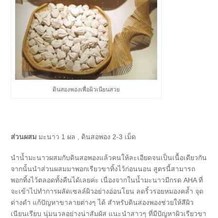
ดินสองพองเพื่อผิวเนียนสวย
ส่วนผสม
มะนาว 1 ผล , ดินสอพอง 2-3 เม็ด
นำน้ำมะนาวผสมกับดินสอพองแล้วคนให้ละเอียดจนเป็นเนื้อเดียวกัน
จากนั้นนำส่วนผสมมาพอกเรียวขาทิ้งไว้ก่อนนอน สูตรนี้สามารถ
พอกทิ้งไว้ตลอดทั้งคืนได้เลยค่ะ เนื่องจากในน้ำมะนาวมีกรด AHA ที่
จะเข้าไปทำการผลัดเซลล์ผิวอย่างอ่อนโยน ลดริ้วรอยหมองคล้ำ จุด
ด่างดำ แก้ปัญหาขาลายต่างๆ ได้ สำหรับดินสองพองช่วยให้สีผิว
เนียนเรียบ นุ่มนวลอย่างน่าสัมผัส แนะนำสาวๆ ที่มีปัญหาผิวเรียวขา