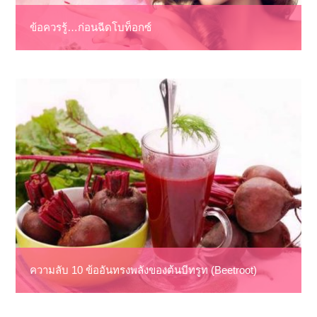
ข้อควรรู้…ก่อนฉีดโบท็อกซ์
ความลับ 10 ข้ออันทรงพลังของต้นบีทรูท (Beetroot)