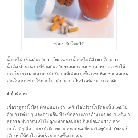
ทานยากับน้ำผลไม้
น้ำผลไม้ก็ห้ามกินคู่กับยา โดยเฉพาะน้ำผลไม้ที่มีรสเปรี้ยวอย่าง
น้ำส้ม น้ำมะนาว ที่ห้ามกินคู่กับยาลดกรดเด็ดขาด เพราะจะทำให้
กรดในกระเพาะอาหารมีปริมาณที่เพิ่มมากขึ้น แทนที่จะช่วยลดกรด
เกินในกระเพาะให้หายไป กลับกลายเป็นปวดท้องมากกว่าเดิม
4.น้ำอัดลม
เชื่อว่าสูตรนี้ มีคนทำเป็นประจำ แต่รู้หรือไม่ว่าน้ำอัดลมนั้น เต็มไป
ด้วยกรดต่าง ๆ และคาเฟอีน ที่จะขัดความการทำงานของยา เช่นยา
ลดกรด ที่หากกินเข้าไปคู่กับน้ำอัดลมแล้ว ก็เหมือนกินยาเปล่าๆ
เข้าไปดีๆ นี่เอง และยังมียาขยายหลอดลม ที่หากกินคู่กับน้ำอัดลม ก็
เสี่ยงทำให้หัวใจเต้นเร็วมากยิ่งขึ้นกว่าเดิม