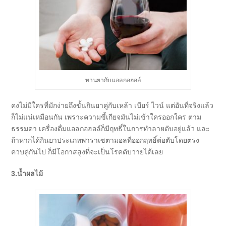
ทานยากับแอลกอฮอล์
คงไม่มีใครที่มักง่ายถึงขั้นกินยาคู่กับเหล้า เบียร์ ไวน์ แต่อันที่จริงแล้ว
ก็ไม่แน่เหมือนกัน เพราะความขี้เกียจมันไม่เข้าใครออกใคร ตาม
ธรรมดา เครื่องดื่มแอลกอฮอล์ก็มีฤทธิ์ในการทำลายตับอยู่แล้ว และ
ถ้าหากได้กินยาประเภทพาราเซตามอลที่ออกฤทธิ์ต่อตับโดยตรง
ควบคู่กันไป ก็มีโอกาสสูงที่จะเป็นโรคตับวายได้เลย
3.น้ำผลไม้