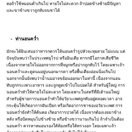
คอถ้าใช้หมอนต่ำเกินไป หายใจไม่สะดวก ถ้าปอดข้างซ้ายมีปัญหา
และขาข้างขวาถูกทับจนชาได้
ท่านอนคว่ำ
มักจะได้ยินเสมอว่าทารกควรให้นอนคว่ำรูปหัวจะทุยสวย ไม่แบน แต่
ปัจจุบันพบว่าในประเทศยุโรป หรืออินเดีย ทารกมีโอกาสเสียชีวิต
เนื่องจากหายใจไม่ออกจากการที่จมูกหรือปากถูกทับไว้ โดยเฉพาะถ้า
นอนคว่ำและดูดนมอยู่บนอกมารดา หรือพื้นเตียงอ่อนนิ่มเกินไป
นอกจากนั้นยังพบว่าน้ำนมอาจขย้อนออกมาในท่านี้ เนื่องจากนอน
ทับถูกกระเพาะอาหาร และถูกดูดเข้าไปในปอดได้ สำหรับผู้ใหญ่ การ
นอนคว่ำทำให้หายใจไม่สะดวก โดยเฉพาะในสตรีที่มีเต้านมใหญ่
สำหรับผู้ชายการนอนคว่ำทำให้อวัยวะเพศถูกทับอยู่ตลอดเวลา อาจ
กระตุ้นให้เกิดอาการฝันเปียก หรือเกิดอาการชาของอวัยวะเพศ การ
นอนคว่ำยังทำให้ต้นคอ เกิดอาการปวดได้ เนื่องจากต้องเงยมาข้าง
หลัง หรือบิดหมุนไปข้างซ้าย หรือข้างขวานานเกินไป ถ้าจำเป็นต้อง
นอนคว่ำ ควรหาหมอนรองใต้ท้องหรือใต้ทรวงอก โดยเฉพาะถ้า