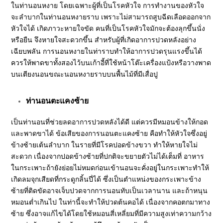
ในท่านอนหงาย โดยเฉพาะผู้ที่เป็นโรคหัวใจ การทำงานของหัวใจ
จะลำบากในท่านอนหงายราบ เพราะไม่สามารถสูบฉีดเลือดออกจาก
หัวใจได้ เกิดภาวะหายใจขัด คนที่เป็นโรคหัวใจมักจะต้องลุกขึ้นนั่ง
หรือยืน จึงหายใจสะดวกขึ้น สำหรับผู้ที่เกิดอาการปวดหลังอย่าง
เฉียบพลัน การนอนหงายในท่าราบทำให้อาการปวดรุนแรงขึ้นได้
ควรให้พาดขาทั้งสองไว้บนเก้าอี้ที่ใช้หน้าโต๊ะเครื่องแป้งหรือวางพาด
บนเตียงนอนขณะนอนหงายราบบนพื้นไม้ที่มีเสื่อปู
ท่านอนตะแคงซ้าย
เป็นท่านอนที่ช่วยลดอาการปวดหลังได้ดี แต่ควรมีหมอนข้างให้กอด
และพาดขาได้ ข้อเสียของการนอนตะแคงซ้าย คือทำให้หัวใจซึ่งอยู่
ข้างซ้ายเต้นลำบาก ในรายที่มีโรคปอดข้างขวา ทำให้หายใจไม่
สะดวก เนื่องจากปอดข้างซ้ายที่ปกติจะขยายตัวไม่ได้เต็มที่ อาหาร
ในกระเพาะถ้ายังย่อยไม่หมดก่อนเข้านอนจะคั่งอยู่ในกระเพาะทำให้
เกิดลมจุกเสียดที่กระดูกลิ้นปี่ได้ ซึ่งเป็นตำแหน่งของกระเพาะข้าง
ซ้ายที่ติดขัดอาจเจ็บปวดจากการนอนทับเป็นเวลานาน และถ้าหนุน
หมอนต่ำเกินไป ในท่านี้จะทำให้ปวดต้นคอได้ เนื่องจากคอตกมาทาง
ซ้าย ซึ่งอาจแก้ไขได้โดยใช้หมอนสี่เหลี่ยมที่มีความสูงเท่าความกว้าง