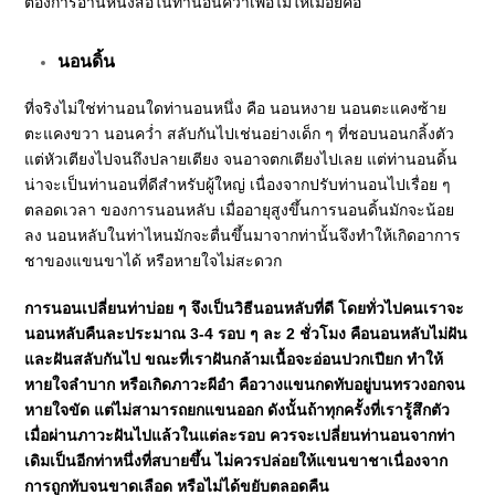
ต้องการอ่านหนังสือในท่านอนคว่ำเพื่อไม่ให้เมื่อยคอ
นอนดิ้น
ที่จริงไม่ใช่ท่านอนใดท่านอนหนึ่ง คือ นอนหงาย นอนตะแคงซ้าย
ตะแคงขวา นอนคว่ำ สลับกันไปเช่นอย่างเด็ก ๆ ที่ชอบนอนกลิ้งตัว
แต่หัวเตียงไปจนถึงปลายเตียง จนอาจตกเตียงไปเลย แต่ท่านอนดิ้น
น่าจะเป็นท่านอนที่ดีสำหรับผู้ใหญ่ เนื่องจากปรับท่านอนไปเรื่อย ๆ
ตลอดเวลา ของการนอนหลับ เมื่ออายุสูงขึ้นการนอนดิ้นมักจะน้อย
ลง นอนหลับในท่าไหนมักจะตื่นขึ้นมาจากท่านั้นจึงทำให้เกิดอาการ
ชาของแขนขาได้ หรือหายใจไม่สะดวก
การนอนเปลี่ยนท่าบ่อย ๆ จึงเป็นวิธีนอนหลับที่ดี โดยทั่วไปคนเราจะ
นอนหลับคืนละประมาณ 3-4 รอบ ๆ ละ 2 ชั่วโมง คือนอนหลับไม่ฝัน
และฝันสลับกันไป ขณะที่เราฝันกล้ามเนื้อจะอ่อนปวกเปียก ทำให้
หายใจลำบาก หรือเกิดภาวะผีอำ คือวางแขนกดทับอยู่บนทรวงอกจน
หายใจขัด แต่ไม่สามารถยกแขนออก ดังนั้นถ้าทุกครั้งที่เรารู้สึกตัว
เมื่อผ่านภาวะฝันไปแล้วในแต่ละรอบ ควรจะเปลี่ยนท่านอนจากท่า
เดิมเป็นอีกท่าหนึ่งที่สบายขึ้น ไม่ควรปล่อยให้แขนขาชาเนื่องจาก
การถูกทับจนขาดเลือด หรือไม่ได้ขยับตลอดคืน