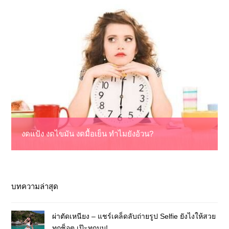
งดแป้ง งดไขมัน งดมื้อเย็น ทำไมยังอ้วน?
บทความล่าสุด
ผ่าตัดเหนียง – แชร์เคล็ดลับถ่ายรูป Selfie ยังไงให้สวย
ทุกช็อต เป๊ะทุกมุม!