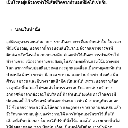
เป็นโรคอยู่แล้วอาจทำให้เสียชีวิตจากท่านอนที่ผิดได้เช่นกัน
นอนในท่านั่ง
อุบัติเหตุทางรถยนต์หลาย ๆ รายเกิดจากการที่คนขับหลับใน ในเวลา
ที่นั่งขับรถอยู่ นอกจากนี้การนั่งหลับในรถเมล์จากสภาพจารจรที่
ติดขัด หรือนั่งรถในเวลากลางคืน มักจะทำให้เกิดอาการปวดร้าวไป
ทั่วร่างกาย เนื่องจากร่างกายยังอยู่ในสภาพต่อต้านแรงโน้มถ่วงของ
โลก อาการที่พบบ่อยคือปวดคอ กระดูกคอเคลื่อนเมื่อรถหยุดกะทันหัน
ปวดหลัง มือชา ขาชา มือบวม ขาบวม และปวดข้อเข่า ปวดหัว มึน
ศีรษะ เมารถ และมีบางรายหน้ามืด เป็นลมได้ เพราะนอกจากเลือด
จะสูบฉีดขึ้นสมองไม่พอแล้วในบรรดารถปรับอากาศประจำทาง
อากาศที่มาจากช่องลมไม่บริสุทธิ์ ถ้าจำเป็นต้องเดินทางไกลควรมี
ปลอกคอค้ำไว้ หรือเอาผ้าพันคออย่างหนา เช่น ผ้าขนหนูพันรอบคอ
ไว้ ซึ่งนอกจากจะช่วยไม่ให้คอตก และถูกกระชากเวลานอนหลับแล้ว
ยังรักษาความอบอุ่นของร่างกายได้ ควรใส่ถุงน่องรัดขาไว้เพื่อให้
เลือดคั่งที่ขาน้อยลง ในกรณีที่ปรับที่นั่งให้เอนลงได้ ควรยกขาขึ้นไม่
ให้ห้อยลงตลอดเวลา ปัจจุบันเกือบเป็นปกติวิสัยที่คนเรามักเฝ้าดู