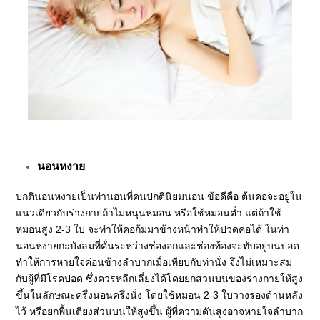
นอนหงาย
ปกตินอนหงายเป็นท่านอนที่คนปกตินิยมนอน ข้อดีคือ ต้นคอจะอยู่ใน
แนวเดียวกับร่างกายถ้าไม่หนุนหมอน หรือใช้หมอนต่ำ แต่ถ้าใช้
หมอนสูง 2-3 ใบ จะทำให้คอก้มมาข้างหน้าทำให้ปวดคอได้ ในท่า
นอนหงายกะบังลมที่คั่นระหว่างช่องอกและช่องท้องจะทับอยู่บนปอด
ทำให้การหายใจค่อนข้างลำบากเมื่อเทียบกับท่านั่ง จึงไม่เหมาะสม
กับผู้ที่มีโรคปอด ซึ่งควรหลีกเลี่ยงได้โดยยกส่วนบนของร่างกายให้สูง
ขึ้นในลักษณะครึ่งนอนครึ่งนั่ง โดยใช้หมอน 2-3 ใบวางรองด้านหลัง
ไว้ หรือยกพื้นเตียงส่วนบนให้สูงขึ้น ผู้ที่ความดันสูงอาจหายใจลำบาก