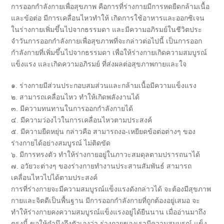
การออกกำลังกายเพื่อสุขภาพ คือการที่ร่างกายมีการหดยืดกล้
ามเนื้อ
และข้อต่อ มีการเคลื่อนไหวทำให้ เกิดการใช้อาหารและออกซิเจน
ในร่
างกายเพิ่มขึ้นไปจากธรรมดา และมีความอภิรมย์ในชีวิตประ
จำวั
นการออกกำลังกายเพื่อสุขภาพที่
จะกล่าวต่อไปนี้ เป็นการออก
กำลังกายที่เพิ่มขึ้
นไปจากธรรมดา เพื่อให้ร่างกายเกิดความสมบูรณ์
แข็งแรง และเกิดความอภิรมย์ ที่ส่งผลต่อสุขภาพกายและใจ
๑. ร่างกายมีส่วนประกอบสมส่
วนและกล้ามเนื้อมีความแข็งแรง
๒. สามารถเคลื่อนไหว ทำให้เกิดพลังงานได้
๓. มีความทนทานในการออกกำลั
งกายได้
๔. มีความว่องไวในการเคลื่
อนไหวตามประสงค์
๕. มีความยืดหยุ่น กล่าวคือ สามารถงอ-เหยียดข้อต่อต่างๆ ของ
ร่างกายได้อย่างสมบูรณ์ ไม่ติดขัด
๖. มีการทรงตัว ทำให้ร่างกายอยู่ในภาวะสมดุ
ลตามปรารถนาได้
๗. อวัยวะต่างๆ ของร่างกายทำงานประสานสัมพันธ์ สามารถ
เคลื่อนไหวไปได้
ตามประสงค์
การที่ร่างกายจะมีความสมบูรณ์
แข็งแรงดังกล่าวได้ จะต้องมีสุขภาพ
กายและจิตดีเป็
นพื้นฐาน มีการออกกำลังกายที่ถูกต้องอยู่
เสมอ จะ
ทำให้ร่างกายคงความสมบูรณ์แข็
งแรงอยู่ได้ยืนนาน เมื่ออ่านมาถึง
ตรงนี้ ขอให้คำนึงถึงตัวเองว่า ร่างกายของเรามีความสมบูรณ์ แข็ง