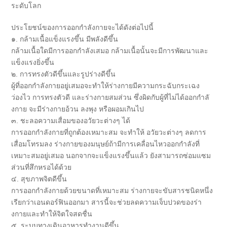
ระดั
บโลก
ประโยชน์ของการออกกำลังกายจะได้
ดังต่อไปนี้
๑. กล้ามเนื้อแข็งแรงขึ้น มีพลังดีขึ้น
กล้ามเนื้อใดมีการออกกำลังเสมอ กล้ามเนื้อนั้นจะมีการพั
ฒนาและ
แข็งแรงยิ่งขึ้น
๒. การทรงตัวดีขึ้นและรูปร่างดี
ขึ้น
ผู้ที่ออกกำลังกายอยู่
เสมอจะทำให้ร่างกายมีความกระฉั
บกระเฉง
ว่องไว การทรงตัวดี และร่างกายสมส่วน ซึ่งผิดกับผู้ที่ไม่ได้ออกกำลั
งกาย จะมีร่างกายอ้วน ลงพุง หรือผอมเกินไป
๓. ชะลอความเสื่อมของอวัยวะต่
างๆ ได้
การออกกำลังกายที่ถูกต้
องเหมาะสม จะทำให้ อวัยวะต่างๆ ลดการ
เสื่อมโทรมลง ร่างกายของมนุษย์ถ้ามีการเคลื่
อนไหวออกกำลังที่
เหมาะสมอยู่
เสมอ นอกจากจะแข็งแรงขึ้นแล้ว ยังสามารถซ่อมแซม
ส่วนที่สึ
กหรอได้ด้วย
๔. สุขภาพจิตดีขึ้น
การออกกำลังกายด้วยขนาดที่
เหมาะสม ร่างกายจะขับสารชนิดหนึ่ง
เรี
ยกว่าเอนดอร์ฟินออกมา สารนี้จะช่วยลดความเจ็บปวดของร่
า
งกายและทำให้จิตใจสดชื่น
๕. ระบบทางเดินอาหารทำงานดีขึ้
น