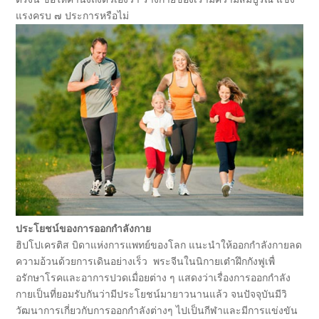
แรงครบ ๗ ประการหรือไม่
ประโยชน์ของการออกกำลังกาย
ฮิปโปเครติส บิดาแห่งการแพทย์ของโลก แนะนำให้ออกกำลังกายลด
ความอ้
วนด้วยการเดินอย่างเร็ว พระจีนในนิกายเต๋าฝึกกังฟูเพื่
อรักษาโรคและอาการปวดเมื่อยต่าง ๆ แสดงว่าเรื่องการออกกำลัง
กายเป็
นที่ยอมรับกันว่ามีประโยชน์
มายาวนานแล้ว จนปัจจุบันมีวิ
วัฒนาการเกี่ยวกั
บการออกกำลังต่างๆ ไปเป็นกีฬาและมีการแข่งขัน