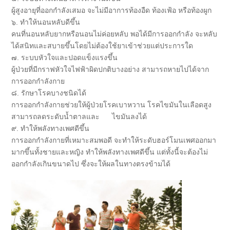
ผู้สูงอายุที่ออกกำลังเสมอ จะไม่มีอาการท้องอืด ท้องเฟ้อ หรือท้องผูก
๖. ทำให้นอนหลับดีขึ้น
คนที่นอนหลับยากหรือนอนไม่ค่
อยหลับ พอได้มีการออกกำลัง จะหลับ
ได้สนิทและสบายขึ้นโดยไม่
ต้องใช้ยาเข้าช่วยแต่ประการใด
๗. ระบบหัวใจและปอดแข็งแรงขึ้น
ผู้ป่วยที่มีกราฟหัวใจไฟฟ้าผิ
ดปกติบางอย่าง สามารถหายไปได้จาก
การออกกำลั
งกาย
๘. รักษาโรคบางชนิดได้
การออกกำลังกายช่วยให้ผู้ป่
วยโรคเบาหวาน โรคไขมันในเลือดสูง
สามารถลดระดับน้ำตาลและ ไขมันลงได้
๙. ทำให้พลังทางเพศดีขึ้น
การออกกำลังกายที่เหมาะสมพอดี จะทำให้ระดับฮอร์
โมนเพศออกมา
มากขึ้นทั้
งชายและหญิง ทำให้พลังทางเพศดีขึ้น แต่ทั้งนี้จะต้องไม่
ออกกำลังเกิ
นขนาดไป ซึ่งจะให้ผลในทางตรงข้ามได้