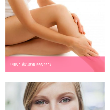
เผยขาเนียนสวย ลดขาลาย