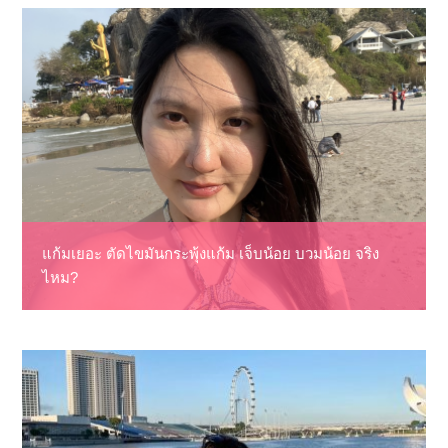
แก้มเยอะ ตัดไขมันกระพุ้งแก้ม เจ็บน้อย บวมน้อย จริง
ไหม?