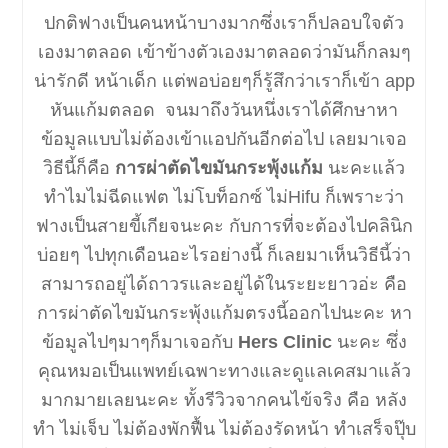
ปกติฟางเป็นคนหน้าบางมากซึ่งเราก็ปลอบใจตัว
เองมาตลอด เข้าข้างตัวเองมาตลอดว่ามันก็กลมๆ
น่ารักดี หน้าเด็ก แต่พอบ่อยๆก็รู้สึกว่าเราก็เข้า app
หันแก้มตลอด จนมาถึงวันหนึ่งเราได้ศึกษาหา
ข้อมูลแบบไม่ต้องเข้าแอปกันอีกต่อไป เลยมาเจอ
วิธีนี้ก็คือ
การผ่าตัดไขมันกระพุ้งแก้ม
นะคะแล้ว
ทำไมไม่ฉีดแฟต ไม่โบท็อกซ์ ไม่Hifu ก็เพราะว่า
ฟางเป็นสายขี้เกียจนะคะ กับการที่จะต้องไปคลินิก
บ่อยๆ ไปทุกเดือนอะไรอย่างนี้ ก็เลยมาเห็นวิธีนี้ว่า
สามารถอยู่ได้ถาวรและอยู่ได้ในระยะยาวอ่ะ คือ
การผ่าตัดไขมันกระพุ้งแก้มตรงนี้ออกไปนะคะ หา
ข้อมูลไปๆมาๆก็มาเจอกับ
Hers Clinic
นะคะ ซึ่ง
คุณหมอเป็นแพทย์เฉพาะทางและดูแลเคสมาแล้ว
มากมายเลยนะคะ ทั้งรีวิวจากคนไข้จริง คือ หลัง
ทำ ไม่เจ็บ ไม่ต้องพักฟื้น ไม่ต้องรัดหน้า ทำเสร็จปุ๊บ