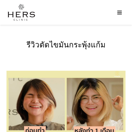
รีวิวตัดไขมันกระพุ้งแก้ม