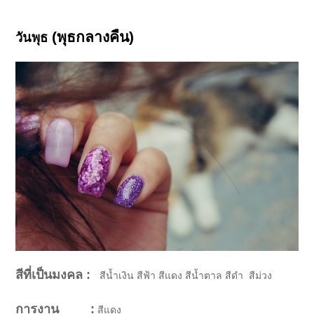
(
พุธกลางคืน)
วันพุธ
สีที่เป็นมงคล :
สีน้ำเงิน สีฟ้า สีแดง สีน้ำตาล สีดำ สีม่วง
การงาน :
สีแดง