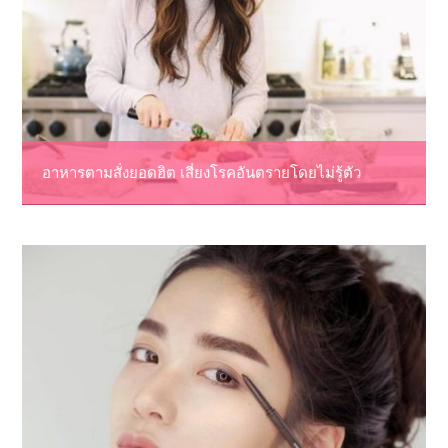
อาหารตามสั่งยอดฮิต เสี่ยงโรคอันตรายโดยไม่รู้ตัว