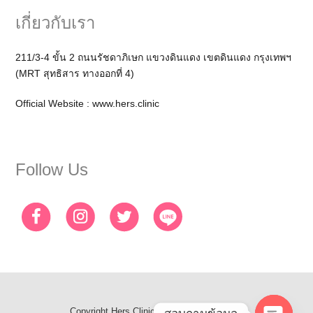
เกี่ยวกับเรา
211/3-4 ขั้น 2 ถนนรัชดาภิเษก แขวงดินแดง เขตดินแดง กรุงเทพฯ
(MRT สุทธิสาร ทางออกที่ 4)
Official Website :
www.hers.clinic
Follow Us
Copyright
Hers Clinic
- All Rights Reserved