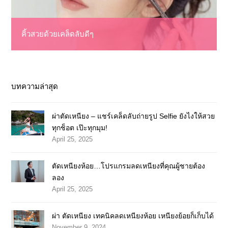
คิ้วสวยด้วยเคล็ดลับดีๆ
บทความล่าสุด
ผ่าตัดเหนียง – แชร์เคล็ดลับถ่ายรูป Selfie ยังไงให้สวย
ทุกช็อต เป๊ะทุกมุม!
April 25, 2025
ตัดเหนียงห้อย…โปรแกรมลดเหนียงที่คุณผู้ชายต้อง
ลอง
April 25, 2025
ผ่า ตัดเหนียง เทคนิคลดเหนียงห้อย เหนียงย้อยก็เก็บได้
November 9, 2024