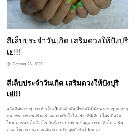
สีเล็บประจำวันเกิด เสริมดวงให้ปังปุริ
เย่!!!
October 28, 2020
สีเล็บประจำวันเกิด เสริมดวงให้ปังปุริ
เย่!!!
สวัสดีค่ะสาวๆ การทำเล็บเป็นสิ่งสำคัญที่ขาดไม่ได้ของสาวๆ หลายๆ
คน เพราะช่วยเสริมสร้างความมั่นใจได้อย่างดีทีเดียว ใครเกิดวัน
ไหน ควรทาเล็บสีอะไร วันนี้ เรารวบรวมข้อมูลการทาสีเล็บ เสริม
ดวง ให้การงาน การเงิน ความรัก สุดปังกันไปเลยค่ะ