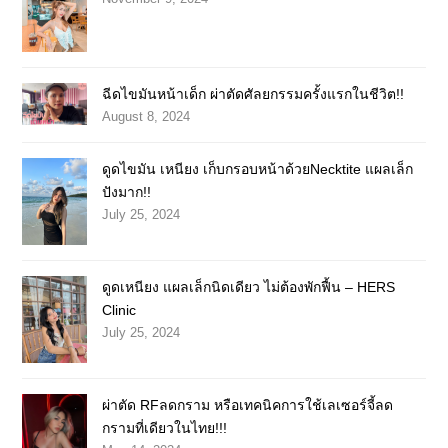
ฉีดไขมันหน้าเด็ก ผ่าตัดศัลยกรรมครั้งแรกในชีวิต!!
August 8, 2024
ดูดไขมัน เหนียง เก็บกรอบหน้าด้วยNecktite แผลเล็ก
ปังมาก!!
July 25, 2024
ดูดเหนียง แผลเล็กนิดเดียว ไม่ต้องพักฟื้น – HERS
Clinic
July 25, 2024
ผ่าตัด RFลดกราม หรือเทคนิคการใช้เลเซอร์จี้ลด
กรามที่เดียวในไทย!!!