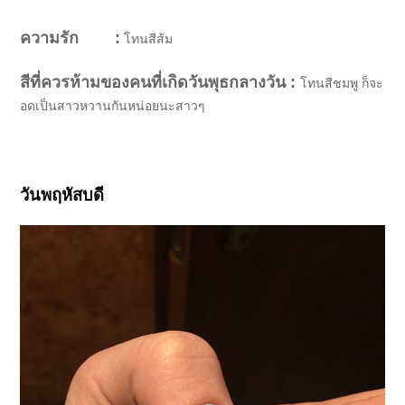
ความรัก :
โทนสีส้ม
สีที่ควรห้ามของคนที่เกิดวันพุธกลางวัน :
โทนสีชมพู ก็จะ
อดเป็นสาวหวานกันหน่อยนะสาวๆ
วันพฤหัสบดี