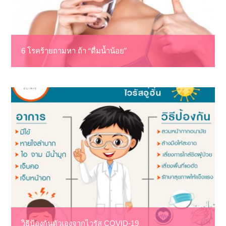
6 โรคร้ายถามหา ถ้า “ดื่มน้ำน้อย”
วิธีป้องกันตัวเองจากไวรัส COVID-19