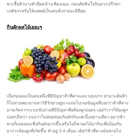
ฆ่าเชื้อสิวบางตัวมีผลข้างเคียงเยอะ ก่อนตัดสินใจกินควรปรึกษา
เภสัชกรหรือให้แพทย์เป็นคนสั่งจ่ายจะดีที่สุด
กินผักผลไม้เยอะๆ
เมื่อก่อนผมเป็นคนหนึ่งที่มีปัญหาสิวที่คางและรอบปาก ทายาแต้มสิว
ก็ไม่หายพยายามหาวิธีรักษาอยู่นานจนไปเจอข้อมูลที่บอกว่าสิวที่คาง
อาจเกิดจากระบบขับถ่ายที่มีปัญหาคือท้องผูกบ่อยๆ เอ่อ!!!เราก็ท้องผูก
บ่อยๆนี่หว่า แบบว่าไม่ค่อยชอบกินผักกินแต่เนื้ออย่างเดียว อยากสิว
หายก็เลยลองเชื่อกินผักมากขึ้นหรือไม่ก็หาผลไม้มากินเพื่อป้องกัน
อาการท้องผูกที่เกิดขึ้น ทำอยู่ 3-4 เดือน เฮ้ย!!!สิวที่คางมันหายไป