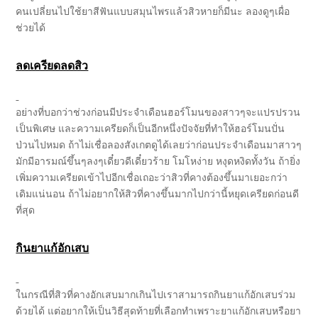
คนเปลี่ยนไปใช้ยาสีฟันแบบสมุนไพรแล้วสิวหายก็มีนะ ลองดูๆเผื่อ
ช่วยได้
ลดเครียดลดสิว
อย่างที่บอกว่าช่วงก่อนมีประจำเดือนฮอร์โมนของสาวๆจะแปรปรวน
เป็นพิเศษ และความเครียดก็เป็นอีกหนึ่งปัจจัยที่ทำให้ฮอร์โมนปั่น
ป่วนไปหมด ถ้าไม่เชื่อลองสังเกตดูได้เลยว่าก่อนประจำเดือนมาสาวๆ
มักมีอารมณ์ขึ้นๆลงๆเดี๋ยวดีเดี๋ยวร้าย โมโหง่าย หงุดหงิดทั้งวัน ถ้ายิ่ง
เพิ่มความเครียดเข้าไปอีกเชื่อเถอะว่าสิวที่คางต้องขึ้นมาเยอะกว่า
เดิมแน่นอน ถ้าไม่อยากให้สิวที่คางขึ้นมากไปกว่านี้หยุดเครียดก่อนดี
ที่สุด
กินยาแก้อักเสบ
ในกรณีที่สิวที่คางอักเสบมากเกินไปเราสามารถกินยาแก้อักเสบร่วม
ด้วยได้ แต่อยากให้เป็นวิธีสุดท้ายที่เลือกทำเพราะยาแก้อักเสบหรือยา