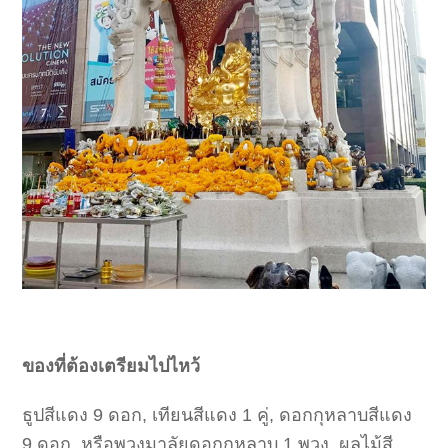
ของที่ต้องเตรียมไปไหว้
ธูปสีแดง 9 ดอก, เทียนสีแดง 1 คู่, ดอกกุหลาบสีแดง
9 ดอก, หรือพวงมาลัยดอกกุหลาบ 1 พวง, ผลไม้สี