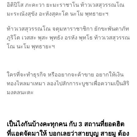
อิติปิโส ภะคะวา ยะมะราชาโน ท้าวเวสสุวรรณโณ
มะระณังสุขัง อะหังสุคะโต นะโม พุทธายะฯ
ท้าวเวสสุวรรณโณ จตุมหาราชาชิกา ยักขะพันตาภัท
ภูริโต เวสสะ พุสะ พุทธัง อรหัง พุทโธ ท้าวเวสสุวรรณ
โณ นะโม พุทธายะฯ
ใครที่จะทำธุรกิจ หรืออยากจะค้าขาย อยากให้เงิน
ทองไหลมาเทมา ลองไปสักการะบูชาเพื่อความเป็นสิริ
มงคลนะคะ
เป็นไงกันบ้างคะทุกคน กับ 3 สถานที่ยอดฮิต
ที่แอดจัดมาให้ บอกเลยว่าสายบุญ สายมู ต้อง