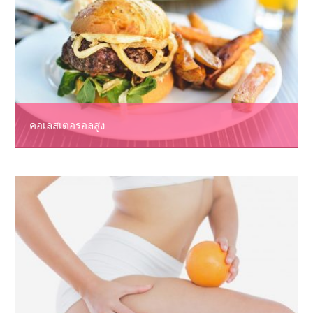
คอเลสเตอรอลสูง