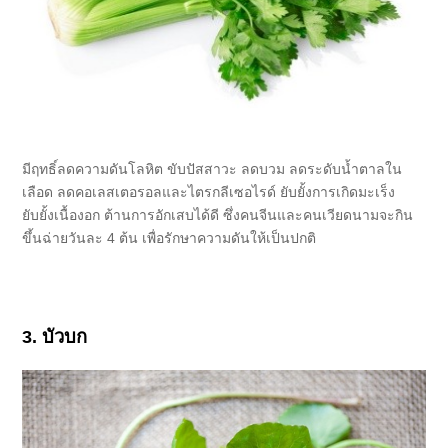
มีฤทธิ์ลดความดันโลหิต ขับปัสสาวะ ลดบวม ลดระดับน้ำตาลใน
เลือด ลดคอเลสเตอรอลและไตรกลีเซอไรด์ ยับยั้งการเกิดมะเร็ง
ยับยั้งเนื้องอก ต้านการอักเสบได้ดี ซึ่งคนจีนและคนเวียดนามจะกิน
ขึ้นฉ่ายวันละ 4 ต้น เพื่อรักษาความดันให้เป็นปกติ
3. บัวบก