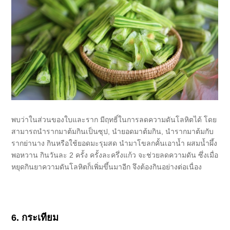
พบว่าในส่วนของใบและราก มีฤทธิ์ในการลดความดันโลหิตได้ โดย
สามารถนํารากมาต้มกินเป็นซุป, นํายอดมาต้มกิน, นํารากมาต้มกับ
รากย่านาง กินหรือใช้ยอดมะรุมสด นํามาโขลกคั้นเอาน้ำ ผสมน้ำผึ้ง
พอหวาน กินวันละ 2 ครั้ง ครั้งละครึ่งแก้ว จะช่วยลดความดัน ซึ่งเมื่อ
หยุดกินยาความดันโลหิตก็เพิ่มขึ้นมาอีก จึงต้องกินอย่างต่อเนื่อง
6. กระเทียม