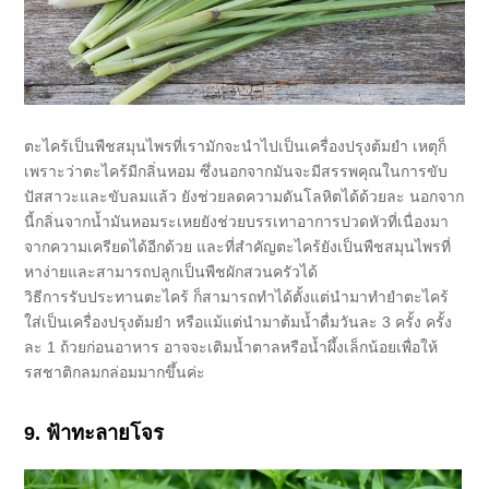
ตะไคร้เป็นพืชสมุนไพรที่เรามักจะนำไปเป็นเครื่องปรุงต้มยำ เหตุก็
เพราะว่าตะไคร้มีกลิ่นหอม ซึ่งนอกจากมันจะมีสรรพคุณในการขับ
ปัสสาวะและขับลมแล้ว ยังช่วยลดความดันโลหิตได้ด้วยละ นอกจาก
นี้กลิ่นจากน้ำมันหอมระเหยยังช่วยบรรเทาอาการปวดหัวที่เนื่องมา
จากความเครียดได้อีกด้วย และที่สำคัญตะไคร้ยังเป็นพืชสมุนไพรที่
หาง่ายและสามารถปลูกเป็นพืชผักสวนครัวได้
วิธีการรับประทานตะไคร้ ก็สามารถทำได้ตั้งแต่นำมาทำยำตะไคร้
ใส่เป็นเครื่องปรุงต้มยำ หรือแม้แต่นำมาต้มน้ำดื่มวันละ 3 ครั้ง ครั้ง
ละ 1 ถ้วยก่อนอาหาร อาจจะเติมน้ำตาลหรือน้ำผึ้งเล็กน้อยเพื่อให้
รสชาติกลมกล่อมมากขึ้นค่ะ
9. ฟ้าทะลายโจร