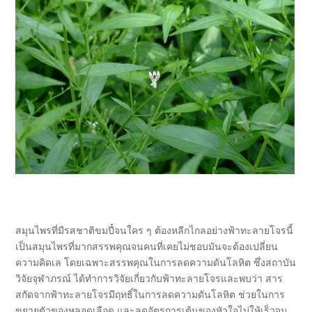
สมุนไพรที่มีรสชาติขมปี๋จนใคร ๆ ต้องหลีกไกลอย่างฟ้าทะลายโจรนี้
เป็นสมุนไพรที่มากสรรพคุณจนคนที่เคยไม่ชอบมันจะต้องเปลี่ยน
ความคิดเล โดยเฉพาะสรรพคุณในการลดความดันโลหิต ซึ่งสถาบัน
วิจัยจุฬาภรณ์ ได้ทำการวิจัยเกี่ยวกับฟ้าทะลายโจรและพบว่า สาร
สกัดจากฟ้าทะลายโจรมีฤทธิ์ในการลดความดันโลหิต ช่วยในการ
ขยายตัวของหลอดเลือด และลดอัตรการเต้นของหัวใจไม่ให้เร็วจน