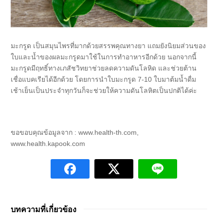
มะกรูด เป็นสมุนไพรที่มากด้วยสรรพคุณทางยา แถมยังนิยมส่วนของ
ใบและน้ำของผลมะกรูดมาใช้ในการทำอาหารอีกด้วย นอกจากนี้
มะกรูดมีฤทธิ์ทางเภสัชวิทยาช่วยลดความดันโลหิด และช่วยต้าน
เชื่อแบคเรียได้อีกด้วย โดยการนำใบมะกรูด 7-10 ใบมาต้มน้ำดื่ม
เช้าเย็นเป็นประจำทุกวันก็จะช่วยให้ความดันโลหิตเป็นปกติได้ค่ะ
ขอขอบคุณข้อมูลจาก : www.health-th.com,
www.health.kapook.com
บทความที่เกี่ยวข้อง