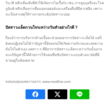
วินาที หลีกเลี่ยงสิ่งที่ทำให้เกิดการไอเรื้อรัง เช่น การสูบบุหรี่และโรค
ภูมิแพ้ หลีกเลี่ยงการดื่มแอลกอฮอล์และเครื่องดื่มที่มีคาเฟอีน เพราะ
จะเป็นสาเหตุให้ร่างกายกระตุ้นปัสสาวะบ่อย
ปัสสาวะเล็ดกวนใจระหว่างวันทำอย่างไรดี ?
ถึงแม้ว่าการบริหารกล้ามเนื้อจะช่วยลดอาการปัสสาวะเล็ดได้ แต่ก็
ยังคงปฏิเสธไม่ได้ว่าปัญหานี้ยังคงก่อให้เกิดความกังวลและลดความ
มั่นใจในตัวเอง แต่สาว ๆ ที่มีอาการปัสสาวะเล็ดระหว่างวันนั้นอาจ
จะแก้ปัญหานี้ได้ด้วยการใช้แผ่นซึมซับปัสสาวะแบบผ้าอนามัยที่มี
ขายอยู่ในท้องตลาด
ขอขอบคุณบทความจาก: www.medthai.com