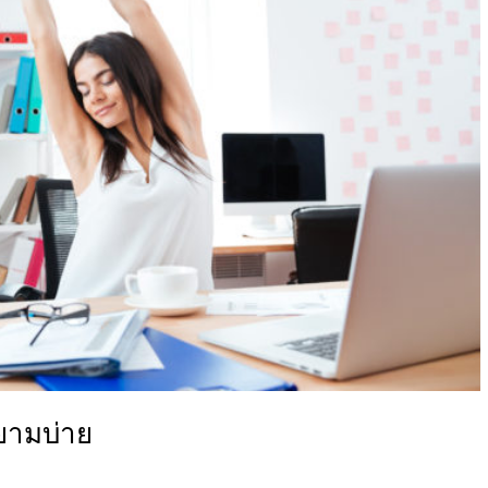
นยามบ่าย