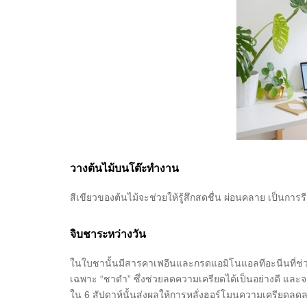
วางต้นไม้บนโต๊ะทำงาน
สีเขียวของต้นไม้จะช่วยให้รู้สึกสดชื่น ผ่อนคลาย เป็นการ
จิบชาระหว่างวัน
ในใบชานั้นมีสารคาเฟอีนและกรดแอมิโนแอลทีอะนีนที่ช่ว
เฉพาะ “ชาดำ” ซึ่งช่วยลดความเครียดได้เป็นอย่างดี และ
ใน 6 สัปดาห์นั้นส่งผลให้การหลั่งฮอร์โมนความเครียดลด