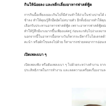
กินให้น้อยลง และหลีกเลี่ยงอาหารฟาสต์ฟู้ด
การกินมื้อเที่ยงเยอะเกินไปก็มีส่วนทำให้ง่วงในช่วงบ่า
ช้าลง ทำให้คุณรู้สึกอึดอัดไม่สบายตัว อีกทั้งยังอาจทำให้คุณ
เลือกรับประทานอาหารฟาสต์ฟู้ด เพราะอาหารฟาสต์ฟู้ดย่อ
ทำให้รู้สึกมีแรงมากขึ้นเพียงแค่ครู่ ก่อนจะกลับไปง่วงเ
นอกจากนี้ในอาหารมื้อกลางวันก็ควรจะมีคาร์โบไฮเดรตด้วย อ
คะน้า หรือผักโขมลงไปด้วย ก็สามารถช่วยลดอาการอ่อนเพล
เปิดเพลงเบา ๆ
เปิดเพลงฟัง หรือฮัมเพลงเบา ๆ ไปด้วยระหว่างทำงาน จากง
ประสิทธิภาพในการทำงาน และลดความเครียดเรื่องงานลงถึง