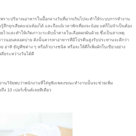
ยได้ เพราะปริมาณอาหารในมื้อกลางวันที่มากเกินไปจะทำให้ระบบการทำงาน
รู้สึกจุกเสียดแน่นท้องได้ และถึงแม้เวลาพักเที่ยงจะน้อย แต่ก็ไม่จำเป็นต้อง
ยไวและทำให้เกิดภาวะระดับน้ำตาลในเลือดผกผันด้วย ซึ่งเป็นสาเหตุ
หงาหาวนอนตลอดบ่าย ดังนั้นควรหาอาหารที่มีโปรตีนสูงรับประทานจะดีกว่า
าทิ ธัญพืชต่าง ๆ หรือถั่วบางชนิด หรือจะให้ดีก็เพิ่มผักใบเขียวอย่าง
ียระหว่างวันได้ดี
านวิจัยพบว่าพนักงานที่ใส่หูฟังเพลงขณะทำงานนั้นจะช่วยเพิ่ม
 10 เปอร์เซ็นต์เลยทีเดียว