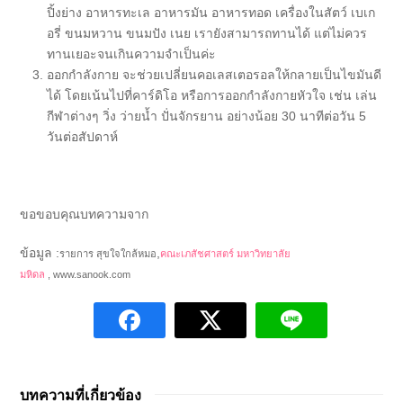
ปิ้งย่าง อาหารทะเล อาหารมัน อาหารทอด เครื่องในสัตว์ เบเก
อรี่ ขนมหวาน ขนมปัง เนย เรายังสามารถทานได้ แต่ไม่ควร
ทานเยอะจนเกินความจำเป็นค่ะ
ออกกำลังกาย จะช่วยเปลี่ยนคอเลสเตอรอลให้กลายเป็นไขมันดี
ได้ โดยเน้นไปที่คาร์ดิโอ หรือการออกกำลังกายหัวใจ เช่น เล่น
กีฬาต่างๆ วิ่ง ว่ายน้ำ ปั่นจักรยาน อย่างน้อย 30 นาทีต่อวัน 5
วันต่อสัปดาห์
ขอขอบคุณบทความจาก
ข้อมูล :
,
รายการ สุขใจใกล้หมอ
คณะเภสัชศาสตร์ มหาวิทยาลัย
มหิดล
, www.sanook.com
บทความที่เกี่ยวข้อง