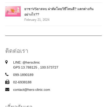
ยาชาVSยาสลบ ผ่าตัดโดยวิธีไหนดี? แตกต่างกัน
อย่างไร??
February 21, 2024
ติดต่อเรา
LINE:
@hersclinic
GPS 13.788125 , 100.573727
099-1890189
02-6938188
contact@hers-clinic.com