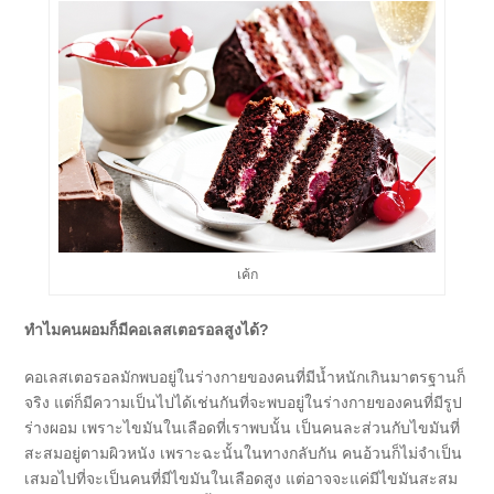
เค้ก
ทำไมคนผอมก็มีคอเลสเตอรอลสูงได้?
คอเลสเตอรอลมักพบอยู่ในร่างกายของคนที่มีน้ำหนักเกินมาตรฐานก็
จริง แต่ก็มีความเป็นไปได้เช่นกันที่จะพบอยู่ในร่างกายของคนที่มีรูป
ร่างผอม เพราะไขมันในเลือดที่เราพบนั้น เป็นคนละส่วนกับไขมันที่
สะสมอยู่ตามผิวหนัง เพราะฉะนั้นในทางกลับกัน คนอ้วนก็ไม่จำเป็น
เสมอไปที่จะเป็นคนที่มีไขมันในเลือดสูง แต่อาจจะแค่มีไขมันสะสม