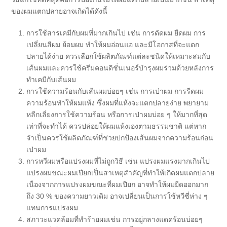
ของผมแตกปลายอาจเกิดได้ดังนี้
การใช้สารเคมีกับผมที่มากเกินไป
เช่น การดัดผม ยืดผม การ
เปลี่ยนสีผม ย้อมผม ทำให้ผมอ่อนแอ และมีโอกาสที่จะแตก
ปลายได้ง่าย ควรเลือกใช้ผลิตภัณฑ์แต่ละชนิดให้เหมาะสมกับ
เส้นผมและควรใช้ครีมคอนดิชั่นเนอร์บำรุงผมร่วมด้วยหลังการ
ทำเคมีกับเส้นผม
การใช้ความร้อนกับเส้นผมบ่อยๆ
เช่น การเป่าผม การรีดผม
ความร้อนทำให้ผมแห้ง ซึ่งผมที่แห้งจะแตกปลายง่าย พยายาม
หลีกเลี่ยงการใช้ความร้อน หรือการเป่าผมบ่อย ๆ ให้มากที่สุด
เท่าที่จะทำได้ ควรปล่อยให้ผมแห้งเองตามธรรมชาติ แต่หาก
จำเป็นควรใช้ผลิตภัณฑ์ที่ช่วยปกป้องเส้นผมจากความร้อนก่อน
เป่าผม
การหวีผมหรือแปรงผมที่ไม่ถูกวิธี
เช่น แปรงผมแรงมากเกินไป
แปรงผมขณะผมเปียกเป็นสาเหตุสำคัญที่ทำให้เกิดผมแตกปลาย
เนื่องจากการแปรงผมขณะที่ผมเปียก อาจทำให้ผมยืดออกมาก
ถึง 30 % ของความยาวเดิม อาจเปลี่ยนเป็นการใช้หวีซี่ห่าง ๆ
แทนการแปรงผม
สภาวะแวดล้อมที่ทำร้ายผม
เช่น การอยู่กลางแดดร้อนบ่อยๆ