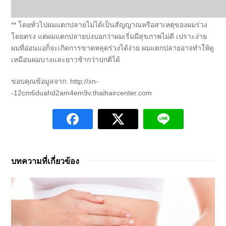
** โดยทั่วไปผมแตกปลายไม่ได้เป็นสัญญาณหรือสาเหตุของผมร่วง
โดยตรง แต่ผมแตกปลายบ่งบอกว่าผมเริ่มมีสุขภาพไม่ดี เปราะง่าย
ผมที่อ่อนแอก็จะเกิดการขาดหลุดร่วงได้ง่าย ผมแตกปลายอาจทำให้ดู
เหมือนผมบางและยาวช้ากว่าปกติได้
ขอบคุณข้อมูลจาก: http://xn-
-12cm6duahd2am4em9v.thaihaircenter.com
บทความที่เกี่ยวข้อง