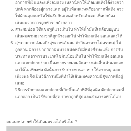
อากาศที่เย็นและแห้งลมแรง เหล่านี้ทำให้เกิดผมแห้งได้ง่ายกว่า
ปกติ หากต้องอยู่กลางแดด อยู่ในที่ลมแรงหรืออากาศที่แห้ง ควร
ใช้ผ้าคลุมผมหรือใช้ครีมกันแดดสำหรับเส้นผม เพื่อปกป้อง
เส้นผมจากการถูกทำร้ายดังกล่าว
สระผมบ่อย
ใช้แชมพูที่แรงเกินไป ทำให้น้ำมันที่เคลือบอยู่บน
เส้นผมตามธรรมชาติถูกล้างออกไป ทำให้ผมแห้ง อ่อนแอลงได้
สุขภาพกายส่งผลถึงสุขภาพเส้นผม
ถ้ากินอาหารไม่ครบหมู่ ไม่
ถูกส่วน มีการขาดวิตามินบางชนิดหรือมีหนังศีรษะแห้ง การรับ
ประทานอาหารประเภทไขมันน้อยเกินไป ทำให้ผมแห้ง อ่อนแอ
และแตกปลายง่าย เนื่องจากรากผมผลิตสารหล่อลื่นเส้นผมออก
มาได้ไม่เพียงพอ ดังนั้นการรับประทานอาหารให้ครบหมู่ และ
เพียงพอ จึงเป็นวิธีการหนึ่งที่ทำให้เส้นผมคงความมีสุขภาพดีอยู่
เสมอ
วิธีการรักษาผมแตกปลายที่เกิดขึ้นแล้วที่ดีที่สุดคือ ตัดปลายผมที่
แตกออก เป็นวิธีที่ง่ายที่สุด ราคาถูกที่สุดและสามารถทำได้เอง
ผมแตกปลายทำให้เกิดผมร่วงได้หรือไม่ ?