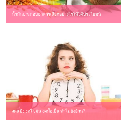
น้ำมันประกอบอาหารเลือกอย่างไรให้ได้ประโยชน์
งดแป้ง งดไขมัน งดมื้อเย็น ทำไมยังอ้วน?