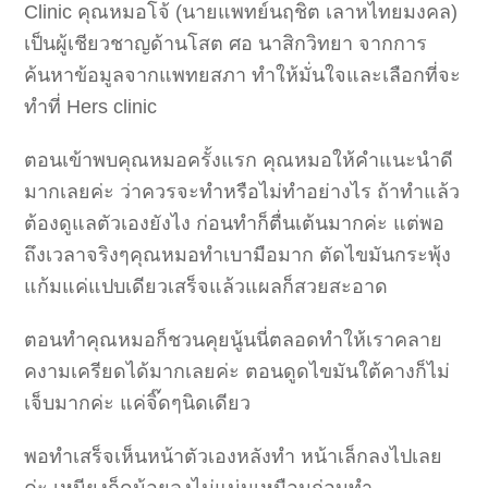
Clinic คุณหมอโจ้ (นายแพทย์นฤชิต เลาหไทยมงคล)
เป็นผู้เชียวชาญด้านโสต ศอ นาสิกวิทยา จากการ
ค้นหาข้อมูลจากแพทยสภา ทำให้มั่นใจและเลือกที่จะ
ทำที่ Hers clinic
ตอนเข้าพบคุณหมอครั้งแรก คุณหมอให้คำแนะนำดี
มากเลยค่ะ ว่าควรจะทำหรือไม่ทำอย่างไร ถ้าทำแล้ว
ต้องดูแลตัวเองยังไง ก่อนทำก็ตื่นเต้นมากค่ะ แต่พอ
ถึงเวลาจริงๆคุณหมอทำเบามือมาก ตัดไขมันกระพุ้ง
แก้มแค่แปบเดียวเสร็จแล้วแผลก็สวยสะอาด
ตอนทำคุณหมอก็ชวนคุยนู้นนี่ตลอดทำให้เราคลาย
คงามเครียดได้มากเลยค่ะ ตอนดูดไขมันใต้คางก็ไม่
เจ็บมากค่ะ แค่จิ๊ดๆนิดเดียว
พอทำเสร็จเห็นหน้าตัวเองหลังทำ หน้าเล็กลงไปเลย