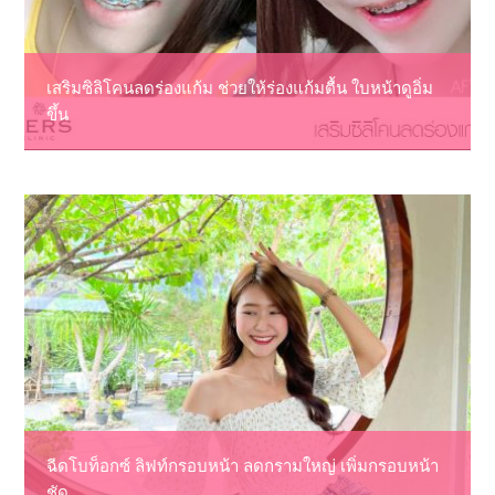
เสริมซิลิโคนลดร่องแก้ม ช่วยให้ร่องแก้มตื้น ใบหน้าดูอิ่ม
ขึ้น
ฉีดโบท็อกซ์ ลิฟท์กรอบหน้า ลดกรามใหญ่ เพิ่มกรอบหน้า
ชัด