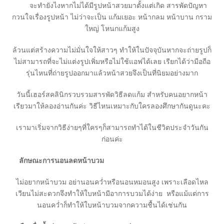
จะทำยังไงหากไม่ได้มีรูปหน้าสวยมาตั้งแต่เกิด สารพัดปัญหา
กวนใจเรื่องรูปหน้า ไม่ว่าจะเป็น แก้มเยอะ หน้ากลม หน้าบาน กราม
ใหญ่ โหนกแก้มสูง
ล้วนแต่สร้างความไม่มั่นใจให้สาวๆ ทำให้ในปัจจุบันหากจะถ่ายรูปก็
ไม่สามารถที่จะไม่แต่งรูปเพิ่มหรือไม่ใช้แอฟได้เลย เรียกได้ว่ามือถือ
รุ่นไหนที่ถ่ายรูปออกมาแล้วหน้าสวยจึงเป็นที่นิยมอย่างมาก
วันนี้เฮอร์สคลินิกรวบรวมสารพัดวิธีลดแก้ม สำหรับคนอยากหน้า
เรียวมาให้ลองอ่านกันค่ะ วิธีไหนเหมาะกับใครลองศึกษากันดูนะคะ
เรามาเริ่มจากวิธีง่ายๆที่ใครๆก็สามารถทำได้ในชีวิตประจำวันกัน
ก่อนค่ะ
ลักษณะการนอนลดหน้าบวม
ไม่อยากหน้าบวม อย่านอนคว่ำหรือนอนหมอนสูง เพราะเลือดไหล
เวียนไม่สะดวกจึงทำให้ใบหน้ามีอาการบวมได้ง่าย หรือแม้แต่การ
นอนคว่ำก็ทำให้ใบหน้าบวมจากความชื้นได้เช่นกัน