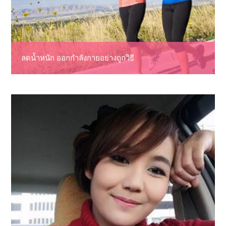
ลดน้ำหนัก ออกกำลังกายอย่างถูกวิธี