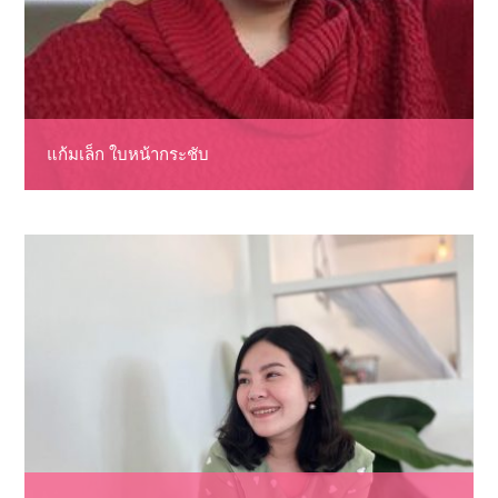
แก้มเล็ก ใบหน้ากระชับ