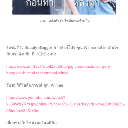
ก่อน – หลังทำ ตัดไขมันกระพุ้งแก้ม
รับชมรีวิว Beauty Blogger ชาวสิงค์โปร คุณ Winnie หลังผ่าตัดไข
มันกระพุ้งแก้ม ที่ HERS clinic
http://www.xn--12cf7dubl2ath3db7jpg.com/plastic-surgery-
bangkok-buccal-fat-removal-clinic/
รับชมวีดีโอสัมภาษณ์ คุณ Winnie
https://www.youtube.com/watch?
v=54WdYRYHpyg&list=PL7oVHZNjjGsNerbeyvdHwmgZ9h9hQZ1-
0&index=34&t=0s
เยี่ยมชมเว็บไซต์ เฮอร์สคลินิก