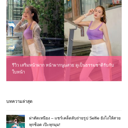
รีวิว เสริมหน้าผาก หน้าผากนูนสวย ดูเป็นธรรมชาติรับกับ
ใบหน้า
บทความล่าสุด
ผ่าตัดเหนียง – แชร์เคล็ดลับถ่ายรูป Selfie ยังไงให้สวย
ทุกช็อต เป๊ะทุกมุม!