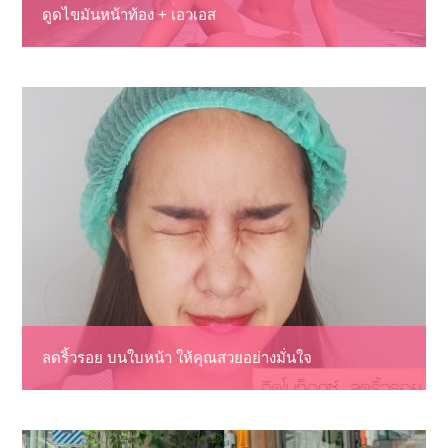
ดูดไขมันหน้าท้อง + เอวเอส
ลดริ้วรอย บนใบหน้า ให้คุณสวยอย่างมั่นใจ