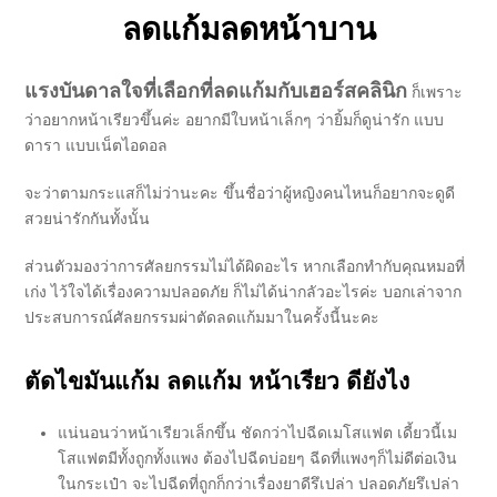
ลดแก้มลดหน้าบาน
แรงบันดาลใจที่เลือกที่ลดแก้มกับเฮอร์สคลินิก
ก็เพราะ
ว่าอยากหน้าเรียวขึ้นค่ะ อยากมีใบหน้าเล็กๆ ว่ายิ้มก็ดูน่ารัก แบบ
ดารา แบบเน็ตไอดอล
จะว่าตามกระแสก็ไม่ว่านะคะ ขึ้นชื่อว่าผู้หญิงคนไหนก็อยากจะดูดี
สวยน่ารักกันทั้งนั้น
ส่วนตัวมองว่าการศัลยกรรมไม่ได้ผิดอะไร หากเลือกทำกับคุณหมอที่
เก่ง ไว้ใจได้เรื่องความปลอดภัย ก็ไม่ได้น่ากลัวอะไรค่ะ บอกเล่าจาก
ประสบการณ์ศัลยกรรมผ่าตัดลดแก้มมาในครั้งนี้นะคะ
ตัดไขมันแก้ม ลดแก้ม หน้าเรียว ดียังไง
แน่นอนว่าหน้าเรียวเล็กขึ้น ชัดกว่าไปฉีดเมโสแฟต เดี้ยวนี้เม
โสแฟตมีทั้งถูกทั้งแพง ต้องไปฉีดบ่อยๆ ฉีดที่แพงๆก็ไม่ดีต่อเงิน
ในกระเป๋า จะไปฉีดที่ถูกก็กว่าเรื่องยาดีรึเปล่า ปลอดภัยรึเปล่า