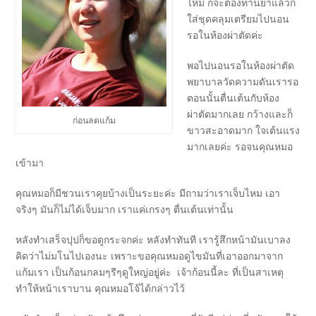
ไหม ก็จะต้องทานยาแล้วก็
ใส่ชุดคลุมเตรียมไปนอน
รอในห้องผ่าตัดค่ะ
พอไปนอนรอในห้องผ่าตัด
พยาบาลวัดความดันเรารอ
ตอนนั้นตื่นเต้นกับห้อง
ผ่าตัดมากเลย กว้างและก็
ก่อนลดแก้ม
ขาวสะอาดมาก ใจเต้นแรง
มากเลยค่ะ รอจนคุณหมอ
เข้ามา
คุณหมอก็มีชวนเราคุยบ้างเป็นระยะค่ะ มีถามว่าเราเจ็บไหม เอา
จริงๆ มันก็ไม่ได้เจ็บมาก เราแค่เกรงๆ ตื่นเต้นเท่านั้น
หลังทำเสร็จปุปก็ขอดูกระจกค่ะ หลังทำทันที เรารู้สึกหน้ามันเบาลง
คิดว่าไม่มโนไปเองนะ เพราะขอคุณหมอดูไขมันที่เอาออกมาจาก
แก้มเรา เป็นก้อนกลมๆรีๆดูใหญ่อยู่ค่ะ เจ้าก้อนนี้ละ ที่เป็นสาเหตุ
ทำให้หน้าเราบาน คุณหมอโจ้ได้กล่าวไว้