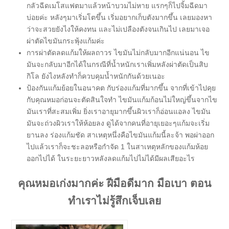
กลัวฉีดเมโสแฟตมาแล้วหน้าบวมไม่หาย แรกๆก็ไปจิ้มฉีดมา
บ่อยค่ะ หลังๆมาเริ่มโตขึ้น เริ่มอยากเก็บตังมากขึ้น เลยมองหา
ว่าจะสวยยังไงให้คงทน และไม่เปลืองตังจนเกินไป เลยมาเจอ
ผ่าตัดไขมันกระพุ้งแก้มค่ะ
การผ่าตัดลดแก้มให้ผลถาวร ไขมันไม่กลับมากอีกแน่นอน ไข
มันจะกลับมาอีกได้ในกรณีที่น้ำหนักเราเพิ่มหลังผ่าตัดเป็นสิบ
กิโล ยังไงหลังทำก็ควบคุมน้ำหนักกันด้วยเนอะ
ป้องกันแก้มย้อยในอนาคต กับร่องแก้มที่มากขึ้น จากที่เข้าไปคุย
กับคุณหมอก่อนจะตัดสินใจทำ ไขมันแก้มก้อนไม่ใหญ่ขึ้นจากไข
มันเราที่สะสมเพิ่ม ยิ่งเราอายุมากขึ้นผิวเราก็อ่อนแอลง ไขมัน
มันจะถ่วงผิวเราให้ห้อยลง ดูได้จากคนที่อายุเยอะๆแก้มจะเริ่ม
ยานลง ร่องแก้มชัด สาเหตุหนึ่งคือไขมันแก้มนี้ละจ้า พอผ่าออก
ไปแล้วเราก็จะชะลอหรือกำจัด 1 ในสาเหตุหลักของแก้มห้อย
ออกไปได้ ในระยะยาวหลังลดแก้มไปไม่ได้มีผลเสียอะไร
คุณหมอเก่งมากค่ะ ฝีมือดีมาก มือเบา ตอน
ทำเราไม่รู้สึกเจ็บเลย