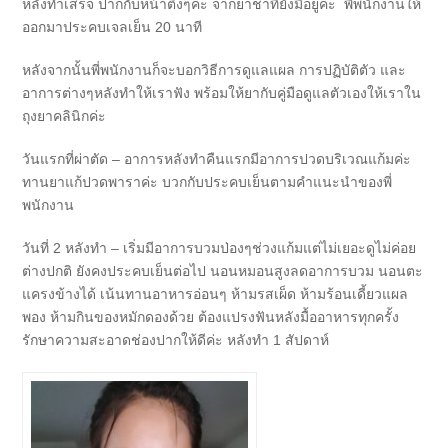
หลังทำเสร็จ ปากกับหน้าตึงๆค่ะ จากยาชาที่ยังมีอยู่ค่ะ พี่พนักงานให้
ออกมาประคบเจลเย็น 20 นาที
หลังจากนั้นพี่พนักงานก็จะบอกวิธีการดูแลแผล การปฏิบัติตัว และ
อาการต่างๆหลังทำให้เราฟัง พร้อมให้ยากับคู่มือดูแลตัวเองให้เราใน
ถุงยาคลินิกค่ะ
วันแรกที่ผ่าตัด – อาการหลังทำคืนแรกมีอาการปวดบริเวณแก้มค่ะ
ทานยาแก้ปวดพาราค่ะ บวกกับประคบเย็นตามคำแนะนำของพี่
พนักงาน
วันที่ 2 หลังทำ – เริ่มมีอาการบวมป่องๆช่วงแก้มแต่ไม่เยอะดูไม่ค่อย
ต่างปกติ ยังคงประคบเย็นต่อไป นอนหมอนสูงลดอาการบวม นอนตะ
แครงข้างได้ เน้นทานอาหารอ่อนๆ ห้ามรสเผ็ด ห้ามร้อนเดี้ยวแผล
พอง ห้ามกินของหมักดองด้วย ต้องแปรงฟันหลังมื้ออาหารทุกครั้ง
รักษาความสะอาดช่องปากให้ดีค่ะ หลังทำ 1 สัปดาห์