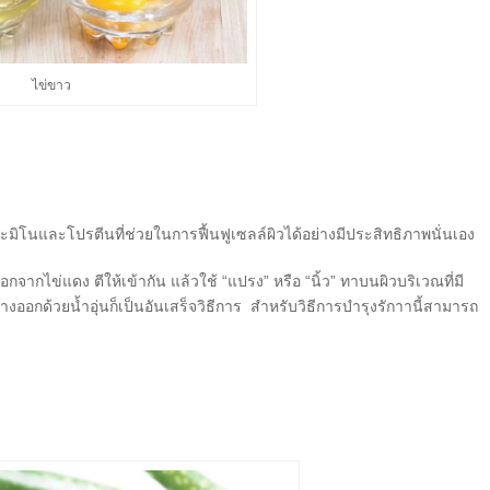
ไข่ขาว
ิโนและโปรตีนที่ช่วยในการฟื้นฟูเซลล์ผิวได้อย่างมีประสิทธิภาพนั่นเอง
ากไข่แดง ตีให้เข้ากัน แล้วใช้ “แปรง” หรือ “นิ้ว” ทาบนผิวบริเวณที่มี
ออกด้วยน้ำอุ่นก็เป็นอันเสร็จวิธีการ สำหรับวิธีการบำรุงรักาานี้สามารถ