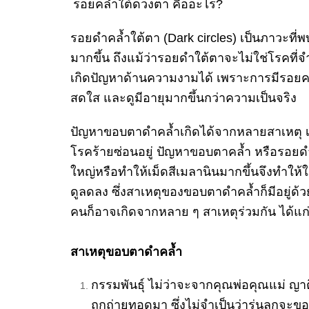
รอยคล้ำใต้ดวงตา คืออะไร?
รอยดำคล้ำใต้ตา (Dark circles) เป็นภาวะที่พ
มากขึ้น ถึงแม้ว่ารอยดำใต้ตาจะไม่ใช่
โรคที่จ
เกิดปัญหาด้
านความงามได้ เพราะการมีรอยค
สดใส และดูมีอายุมากขึ้นกว่าความเป็
นจริง
ปัญหาขอบตาดำคล้ำเกิดได้
จากหลายสาเหตุ เ
โรคร้ายซ่อนอยู่ ปัญหาขอบตาคล้ำ หรือรอยด
ใหญ่หรือทำให้เม็ดสี
เมลานินมากขึ้นจึงทำให้ใ
ดูลดลง ซึ่งสาเหตุของขอบตาดำคล้ำก็มี
อยู่ด
คนก็อาจเกิดจากหลาย ๆ สาเหตุร่วมกัน ได้แก
สาเหตุขอบตาดำคล้ำ
กรรมพันธุ์ ไม่ว่าจะจากคุณพ่อคุ
ณแม่ ญาต
ถูกถ่
ายทอดมา ซึ่งไม่จำเป็นว่ารุ่นลู
กจะขอบ