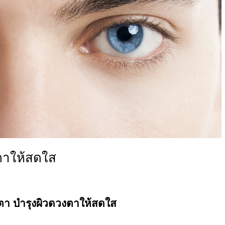
ตาให้สดใส
ตา บำรุงผิวดวงตาให้สดใส