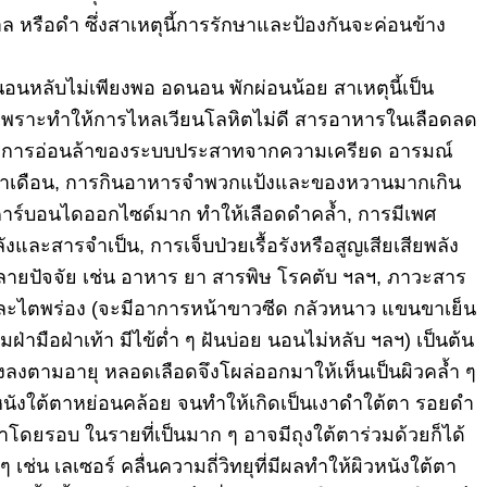
ล หรือดำ ซึ่งสาเหตุนี้การรักษาและป้องกั
นจะค่อนข้าง
นหลับไม่เพียงพอ อดนอน พักผ่อนน้อย สาเหตุนี้เป็น
เพราะทำให้การไหลเวียนโลหิตไม่
ดี สารอาหารในเลือดลด
 การอ่อนล้
าของระบบประสาทจากความเครียด อารมณ์
เดื
อน, การกินอาหารจำพวกแป้
งและของหวานมากเกิน
าร์บอนไดออกไซด์มาก ทำให้เลือดดำคล้ำ, การมีเพศ
ลังและสารจำเป็
น, การเจ็บป่วยเรื้อรังหรือสูญเสี
ยเสียพลัง
ีหลายปัจจัย เช่น อาหาร ยา สารพิษ โรคตับ ฯลฯ, ภาวะสาร
ละไตพร่อง (จะมีอาการหน้าขาวซีด กลัวหนาว แขนขาเย็น
ามือฝ่าเท้า มีไข้ต่ำ ๆ ฝันบ่อย นอนไม่หลับ ฯลฯ) เป็นต้น
งลงตามอายุ หลอดเลือดจึงโผล่ออกมาให้เห็
นเป็นผิวคล้ำ ๆ
หนังใต้ตาหย่อนคล้อย จนทำให้เกิดเป็นเงาดำใต้ตา รอยดำ
ดยรอบ ในรายที่เป็นมาก ๆ อาจมีถุงใต้ตาร่วมด้วยก็ได้
ๆ เช่น เลเซอร์ คลื่นความถี่วิทยุที่มีผลทำให้
ผิวหนังใต้ตา