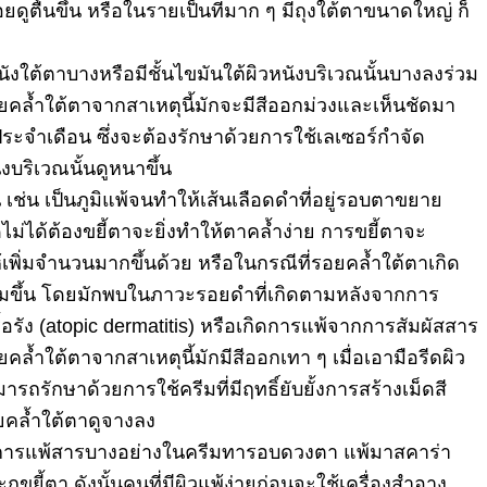
ยดูตื้นขึ้น หรือในรายเป็นที่มาก ๆ มีถุงใต้ตาขนาดใหญ่ ก็
ังใต้ตาบางหรือมี
ชั้นไขมันใต้ผิวหนังบริเวณนั้
นบางลงร่วม
ยคล้ำใต้ตาจากสาเหตุนี้มั
กจะมีสีออกม่วงและเห็นชัดมา
ระจำเดือน ซึ่งจะต้องรักษาด้วยการใช้
เลเซอร์กำจัด
งบริเวณนั้นดูหนาขึ้น
น เช่น เป็นภูมิแพ้จนทำให้เส้นเลื
อดดำที่อยู่รอบตาขยาย
ไม่ได้ต้องขยี้ตาจะยิ่งทำให้
ตาคล้ำง่าย การขยี้ตาจะ
พิ่
มจำนวนมากขึ้นด้วย หรือในกรณีที่รอยคล้ำใต้ตาเกิ
ด
ิ่มขึ้น โดยมักพบในภาวะรอยดำที่เกิ
ดตามหลังจากการ
ื้อรัง (atopic dermatitis) หรือเกิดการแพ้จากการสัมผั
สสาร
รอยคล้ำใต้ตาจากสาเหตุนี้มั
กมีสีออกเทา ๆ เมื่อเอามือรีดผิว
ารถรักษาด้วยการใช้ครีมที่มี
ฤทธิ์ยับยั้งการสร้างเม็ดสี
คล้ำใต้ตาดูจางลง
 การแพ้สารบางอย่างในครี
มทารอบดวงตา แพ้มาสคาร่า
ขยี้ตา ดังนั้นคนที่มีผิวแพ้ง่ายก่
อนจะใช้เครื่องสำอาง