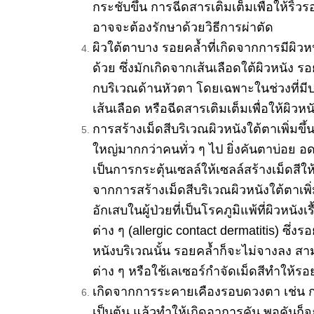
กระชับขึ้น การฉีดสารเติมเต็มเพื่อให้ริ้
วรอ
อาจจะต้องรักษาด้วยวิธีการผ่
าตัด
ผิวใต้ตาบาง รอยคล้ำที่เกิ
ดจากการมีผิวหน
ด้วย ซึ่งมักเกิดจากเส้นเลือดใต้ผิ
วหนัง รอ
กบริ
เวณด้านหัวตา โดยเฉพาะในช่วงที่มีป
เส้นเลือด หรือฉีดสารเติมเต็มเพื่อให้ผิ
วหนั
การสร้างเม็ดสีบริเวณผิวหนังใต้
ตาเพิ่มขึ้
ใหญ่มากกว่
าคนทั่ว ๆ ไป ยิ่งคันตาบ่อย อด
เป็นการกระตุ้นเซลล์
ให้เซลล์สร้างเม็ดสีให้เ
จากการสร้างเม็ดสีบริเวณผิวหนั
งใต้ตาเพ
อักเสบในผู้ป่
วยที่เป็นโรคภูมิแพ้ที่ผิวหนั
งเร
ต่าง ๆ (allergic contact dermatitis) ซึ่ง
หนังบริเวณนั้
น รอยคล้ำก็จะไม่จางลง สาม
ต่าง ๆ หรือใช้เลเซอร์กำจัดเม็ดสีทำให้
รอย
เกิดจากการระคายเคืองรอบดวงตา
เช่น
เป็นต้น แล้วทำให้เกิดอาการคัน พอคันก็จะถู