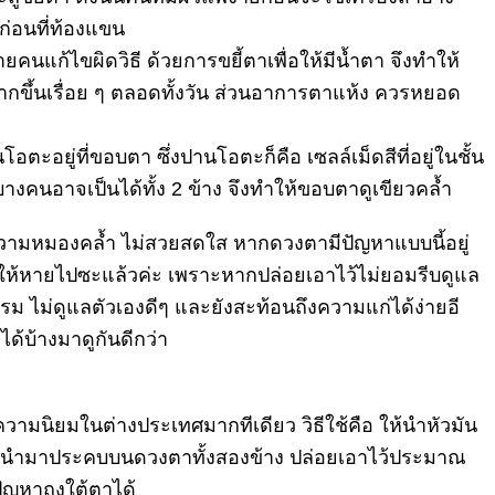
ก่
อนที่ท้องแขน
ยคนแก้ไขผิดวิธี ด้วยการขยี้ตาเพื่อให้มีน้ำตา จึงทำให้
กขึ้
นเรื่อย ๆ ตลอดทั้งวัน ส่วนอาการตาแห้ง ควรหยอด
โอตะอยู่ที่ขอบตา ซึ่งปานโอตะก็คือ เซลล์เม็ดสีที่อยู่ในชั้น
บางคนอาจเป็นได้ทั้ง 2 ข้าง จึงทำให้ขอบตาดูเขียวคล้ำ
ามหมองคล้ำ ไม่สวยสดใส หากดวงตามีปัญหาแบบนี้อยู่
ห้หายไปซะแล้วค่
ะ เพราะหากปล่อยเอาไว้ไม่ยอมรีบดู
แล
รม ไม่ดูแลตัวเองดีๆ และยังสะท้อนถึงความแก่ได้ง่
ายอี
ด้บ้างมาดูกันดีกว่า
ับความนิยมในต่
างประเทศมากทีเดียว วิธีใช้คือ ให้นำหัวมัน
ล้วนำมาประคบบนดวงตาทั้งสองข้
าง ปล่อยเอาไว้ประมาณ
ัญหาถุงใต้
ตาได้