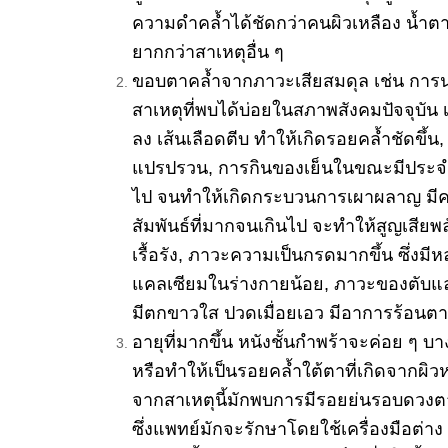
ความดำคล้ำได้
ชัดกว่าคนผิวเหลือง น้ำตา
ยากกว่าสาเหตุอื่น ๆ
ขอบตาคล้ำจากภาวะเสียสมดุล เช่น การนอ
สาเหตุที่พบได้บ่
อยในสภาพสังคมปัจจุบัน 
ลง เส้นเลือดตีบ ทำให้เกิดรอยคล้ำชัดขึ้น,
แปรปรวน, การกินของเย็นในขณะมีประจำ
ไป จนทำให้เกิดกระบวนการเผาผลาญ มีค
สัมพันธ์ที่มากจนเกินไป จะทำให้สูญเสียพ
เรื้อรัง, ภาวะความเป็นกรดมากขึ้น ซึ่งม
แคลเซียมในร่างกายน้อย, ภาวะของตับแ
มีตกขาวใส ปวดเมื่อยเอว มีอาการร้อนตามฝ่
อายุที่มากขึ้น หนังชั้นกำพร้
าจะค่อย ๆ บา
หรือทำให้เป็นรอยคล้ำใต้ตาที่
เกิดจากผิว
จากสาเหตุนี้มักพบการมี
รอยย่นรอบดวงตาโ
ซึ่งแพทย์มักจะรักษาโดยใช้เครื่
องมือต่าง 