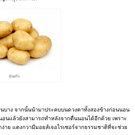
มันฝรั่ง
นแว่นบาง จากนั้นนำมาประคบบนดวงตาทั้
งสองข้างก่อนนอน
อนแล้วยั
งสามารถทำหลังจากตื่นนอนได้อี
กด้วย เพราะ
ง่าย แตงกวามีมอยส์เจอไรเซอร์
จากธรรมชาติที่จะช่วย