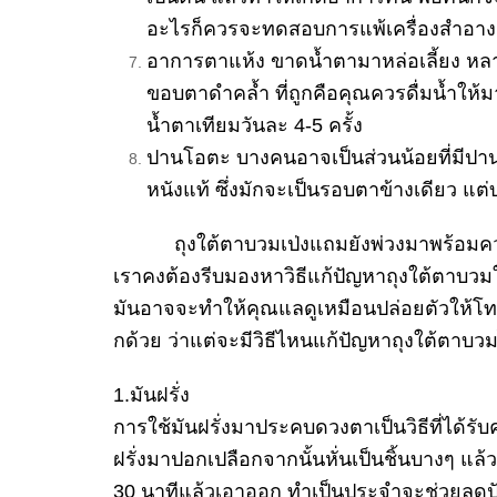
อะไรก็
ควรจะทดสอบการแพ้เครื่องสำอาง
อาการตาแห้ง ขาดน้ำตามาหล่อเลี้
ยง หลา
ขอบตาดำคล้ำ ที่ถูกคือคุณควรดื่มน้ำให้มา
น้ำตาเทียมวันละ 4-5 ครั้ง
ปานโอตะ บางคนอาจเป็นส่วนน้อยที่
มีปาน
หนั
งแท้ ซึ่งมักจะเป็นรอบตาข้างเดียว แต่
ถุงใต้ตาบวมเป่งแถมยังพ่
วงมาพร้อมคว
เราคงต้องรีบมองหาวิธีแก้ปั
ญหาถุงใต้ตาบวมใ
มันอาจจะทำให้คุณแลดูเหมือนปล่
อยตัวให้โท
กด้วย ว่าแต่จะมีวิธีไหนแก้ปัญหาถุ
งใต้ตาบวมไ
1.มันฝรั่ง
การใช้มันฝรั่งมาประคบดวงตาเป็
นวิธีที่ได้ร
ฝรั่งมาปอกเปลื
อกจากนั้นหั่นเป็นชิ้นบางๆ แ
30 นาทีแล้วเอาออก ทำเป็นประจำจะช่วยลดป