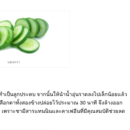
แตงกวา
ทำเป็นลูกประคบ จากนั้นให้นำน้ำอุ่นราดลงไปเล็
กน้อยแล้ว
ลื
อกตาทั้งสองข้างปล่อยไว้ประมาณ 30 นาที จึงล้างออก
 เพราะชามีสารแทนนินและคาเฟอีนที่
มีคุณสมบัติช่วยลด