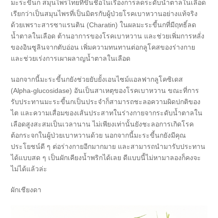
มะระขี้นก สมุนไพรไทยที่ขึ้นชื่อในเรื่องการลดระดับน้ำตาลในเลือด
เรียกว่าเป็นสมุนไพรที่เป็นมิตรกับผู้ป่วยโรคเบาหวานอย่างแท้จริง
ด้วยเพราะสารซาแรนติน (Charatin) ในผลมะระขี้นกที่มีฤทธิ์ลด
น้ำตาลในเลือด ต้านอาการของโรคเบาหวาน และช่วยเพิ่มการหลั่ง
ของอินซูลินจากตับอ่อน เพิ่มความทนทานต่อกลูโคสของร่างกาย
และช่วยเร่งการเผาผลาญน้ำตาลในเลือด
นอกจากนี้มะระขี้นกยังช่วยยับยั้งเอนไซม์แอลฟากลูโคซิเดส
(Alpha-glucosidase) อันเป็นสาเหตุของโรคเบาหวาน ขณะที่การ
รับประทานมะระขี้นกเป็นประจำก็สามารถชะลอความผิดปกติของ
ไต และความเสื่อมของเส้นประสาทในร่างกายจากระดับน้ำตาลใน
เลือดสูงสะสมเป็นเวลานาน ไม่เพียงเท่านั้นยังชะลอการเกิดโรค
ต้อกระจกในผู้ป่วยเบาหวานด้วย นอกจากนี้มะระขี้นกยังมีคุณ
ประโยชน์ดี ๆ ต่อร่างกายอีกมากมาย และสามารถนำมารับประทาน
ได้แบบสด ๆ เป็นผักเคียงน้ำพริกได้เลย ดีแบบนี้ไม่หามาลองก็คงจะ
ไม่ได้แล้วล่ะ
ผักเชียงดา