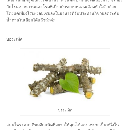
เลือดในกลุ่มผู้ที่เป็นโรคเบาหวานชนิดที่ 2 ลดปัจจัยเสี่ยงต่าง ๆ เกี่ยว
กับโรคเบาหวานและโรคที่เกี่ยวกับระบบหลอดเลือดหัวใจอีกด้วย
โดยแค่เพียงโรยผงอบเชยลงในอาหารที่รับประทานก็ช่วยลดระดับ
น้ำตาลในเลือดได้แล้วล่ะค่ะ
บอระเพ็ด
บอระเพ็ด
สมุนไพรรสชาติขมอีกชนิดที่อยากให้คุณได้ลอง เพราะเป็นหนึ่งใน