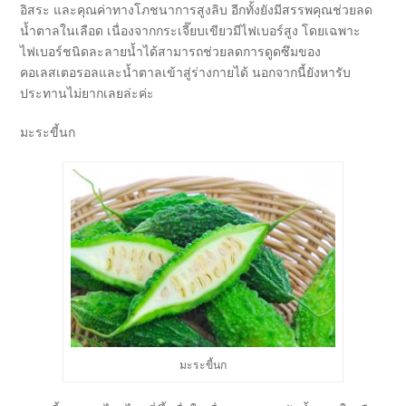
อิสระ และคุณค่าทางโภชนาการสูงลิบ อีกทั้งยังมีสรรพคุณช่วยลด
น้ำตาลในเลือด เนื่องจากกระเจี๊ยบเขียวมีไฟเบอร์สูง โดยเฉพาะ
ไฟเบอร์ชนิดละลายน้ำได้สามารถช่วยลดการดูดซึมของ
คอเลสเตอรอลและน้ำตาลเข้าสู่ร่างกายได้ นอกจากนี้ยังหารับ
ประทานไม่ยากเลยล่ะค่ะ
มะระขี้นก
มะระขี้นก