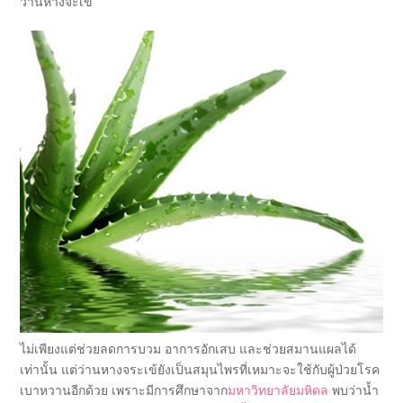
ว่านหางจะเข้
ไม่เพียงแต่ช่วยลดการบวม อาการอักเสบ และช่วยสมานแผลได้
เท่านั้น แต่ว่านหางจระเข้ยังเป็นสมุนไพรที่เหมาะจะใช้กับผู้ป่วยโรค
เบาหวานอีกด้วย เพราะมีการศึกษาจาก
มหาวิทยาลัยมหิดล
พบว่าน้ำ