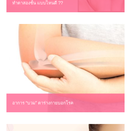
ทำตาสองชั้น แบบไหนดี ??
อาการ “บวม” ตาร่างกายบอกโรค