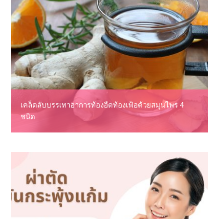
เคล็ดลับบรรเทาอาการท้องอืดท้องเฟ้อด้วยสมุนไพร 4
ชนิด