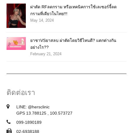
ผ่าตัด RFลดกราม หรือเทคนิคการใช้เลเซอร์จี้ลด
กรามที่เดียวในไทย!!!
May 14, 2024
ยาชาVSยาสลบ ผ่าตัดโดยวิธีไหนดี? แตกต่างกัน
อย่างไร??
February 21, 2024
ติดต่อเรา
LINE:
@hersclinic
GPS 13.788125 , 100.573727
099-1890189
02-6938188