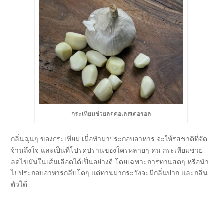
กระเทียมช่วยลดคอเลสเตอรอล
กลิ่นฉุนๆ ของกระเทียม เมื่อทำมาประกอบอาหาร จะให้รสชาติที่จัด
จ้านถึงใจ และเป็นที่โปรดปรานของใครหลายๆ คน กระเทียมช่วย
ลดไขมันในเส้นเลือดได้เป็นอย่างดี โดยเฉพาะการทานสดๆ หรือนำ
ไปประกอบอาหารกลีบโตๆ แต่ทานมากระวังจะมีกลิ่นปาก และกลิ่น
ตัวได้