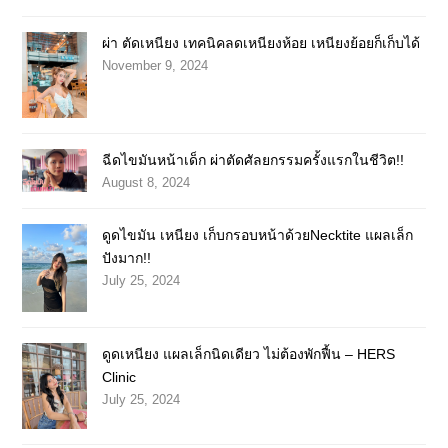
ผ่า ตัดเหนียง เทคนิคลดเหนียงห้อย เหนียงย้อยก็เก็บได้
November 9, 2024
ฉีดไขมันหน้าเด็ก ผ่าตัดศัลยกรรมครั้งแรกในชีวิต!!
August 8, 2024
ดูดไขมัน เหนียง เก็บกรอบหน้าด้วยNecktite แผลเล็ก
ปังมาก!!
July 25, 2024
ดูดเหนียง แผลเล็กนิดเดียว ไม่ต้องพักฟื้น – HERS
Clinic
July 25, 2024