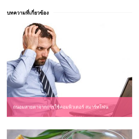
บทความที่เกี่ยวข้อง
ถนอมสายตาจากการใช้คอมพิวเตอร์ สมาร์ทโฟน