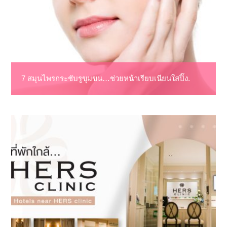
7 สมุนไพรกระชับรูขุมขน…ช่วยหน้าเรียบเนียนใสปิ๊ง.