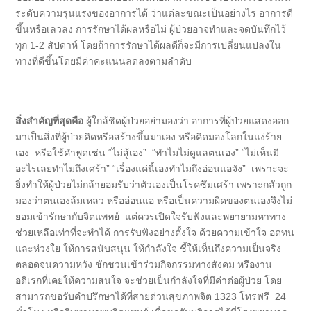
ระดับความรุนแรงของอาการได้ ว่าแต่ละขณะเป็นอย่างไร อาการดี
ขึ้นหรือเลวลง การรักษาได้ผลหรือไม่ ผู้ป่วยอาจทำและจดบันทึกไว้
ทุก 1-2 สัปดาห์ โดยถ้าการรักษาได้ผลดีก็จะมีการเปลี่ยนแปลงใน
ทางที่ดีขึ้นโดยมีค่าคะแนนลดลงตามลำดับ
สิ่งสำคัญที่สุดคือ
ผู้ใกล้ชิดผู้ป่วยอย่ามองว่า อาการที่ผู้ป่วยแสดงออก
มาเป็นสิ่งที่ผู้ป่วยคิดหรือสร้างขึ้นมาเอง หรือคิดมองโลกในแง่ร้าย
เอง หรือใช้คำพูดเช่น “ไม่สู้เอง” “ทำไมไม่ดูแลตนเอง” “ไม่เห็นมี
อะไรเลยทำไมถึงเศร้า” “เรื่องแค่นี้เองทำไมถึงอ่อนแอจัง” เพราะจะ
ยิ่งทำให้ผู้ป่วยไม่กล้ายอมรับว่าตัวเองเป็นโรคซึมเศร้า เพราะกลัวถูก
มองว่าตนเองล้มเหลว หรืออ่อนแอ หรือเป็นความผิดของตนเองจึงไม่
ยอมเข้ารักษากับจิตแพทย์ แต่ควรเปิดใจรับฟังและพยายามหาทาง
ช่วยเหลือเท่าที่จะทำได้ การรับฟังอย่างตั้งใจ ด้วยความเข้าใจ อดทน
และห่วงใย ให้การสนับสนุน ให้กำลังใจ ชี้ให้เห็นถึงความเป็นจริง
ตลอดจนความหวัง ชักชวนเข้าร่วมกิจกรรมทางสังคม หรืองาน
อดิเรกที่เคยให้ความสนใจ จะช่วยเป็นกำลังใจที่มีค่าต่อผู้ป่วย โดย
สามารถขอรับคำปรึกษาได้ที่สายด่วนสุขภาพจิต 1323 โทรฟรี 24