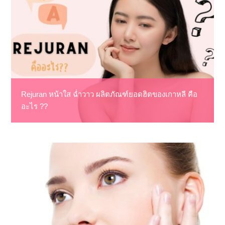
Rejuran หน้าใส ฉ่ำวาว ผลิตภัณฑ์ยอดฮิตของเกาหลี คือ
อะไร ??