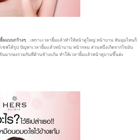
ะยิ้มแบบกว้างๆ
…เพราะเวลายิ้มแล้วทำให้หน้าดูใหญ่ หน้าบาน หันมุมไหนก็
ย วีเชฟได้รูป ปัญหาเวลายิ้มเเล้วหน้าบาน หน้ากลม ส่วนหนึ่งเกิดจากไขมัน
กดันมากองรวมกันที่ด้านข้างแก้ม ทำให้เวลายิ้มแล้วหน้าดูบานขึ้นค่ะ