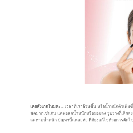
เคยสังเกตไหมคะ
…เวลาที่เราอ้วนขึ้น หรือน้ำหนักตัวเพิ่มข
ชัดมากเช่นกัน แต่พอลดน้ำหนักหรือผอมลง รูปร่างก็เล็กลง แ
ลดตามน้ำหนัก ปัญหานี้แหละค่ะ ที่ต้องแก้ไขด้วยการตัดไข