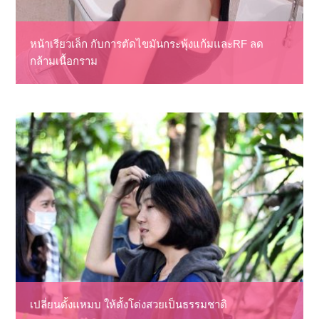
หน้าเรียวเล็ก กับการตัดไขมันกระพุ้งแก้มและRF ลด
กล้ามเนื้อกราม
เปลี่ยนดั้งแหมบ ให้ดั้งโด่งสวยเป็นธรรมชาติ