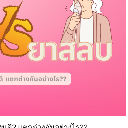
นดี? แตกต่างกันอย่างไร??