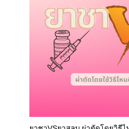
ยาชาVSยาสลบ ผ่าตัดโดยวิธีไห