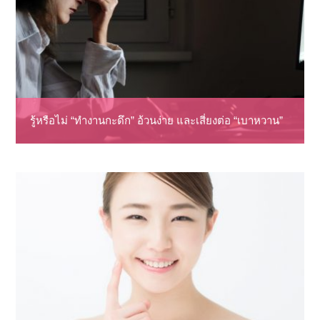
รู้หรือไม่ “ทำงานกะดึก” อ้วนง่าย และเสี่ยงต่อ “เบาหวาน”