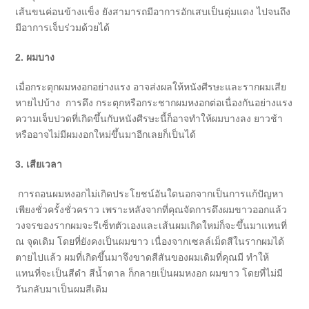
เส้นขนค่อนข้างแข็ง ยังสามารถมีอาการอักเสบเป็นตุ่มแดง ไปจนถึง
มีอาการเจ็บร่วมด้วยได้
2. ผมบาง
เมื่อกระตุกผมหงอกอย่างแรง อาจส่งผลให้หนังศีรษะและรากผมเสีย
หายไปบ้าง การดึง กระตุกหรือกระชากผมหงอกต่อเนื่องกันอย่างแรง
ความเจ็บปวดที่เกิดขึ้นกับหนังศีรษะนี้ก็อาจทำให้ผมบางลง ยาวช้า
หรืออาจไม่มีผมงอกใหม่ขึ้นมาอีกเลยก็เป็นได้
3. เสียเวลา
การถอนผมหงอกไม่เกิดประโยชน์อันใดนอกจากเป็นการแก้ปัญหา
เพียงชั่วครั้งชั่วคราว เพราะหลังจากที่คุณจัดการดึงผมขาวออกแล้ว
วงจรของรากผมจะรีเซ็ทตัวเองและเส้นผมเกิดใหม่ก็จะขึ้นมาแทนที่
ณ จุดเดิม โดยที่ยังคงเป็นผมขาว เนื่องจากเซลล์เม็ดสีในรากผมได้
ตายไปแล้ว ผมที่เกิดขึ้นมาจึงขาดสีสันของผมเดิมที่คุณมี ทำให้
แทนที่จะเป็นสีดำ สีน้ำตาล ก็กลายเป็นผมหงอก ผมขาว โดยที่ไม่มี
วันกลับมาเป็นผมสีเดิม