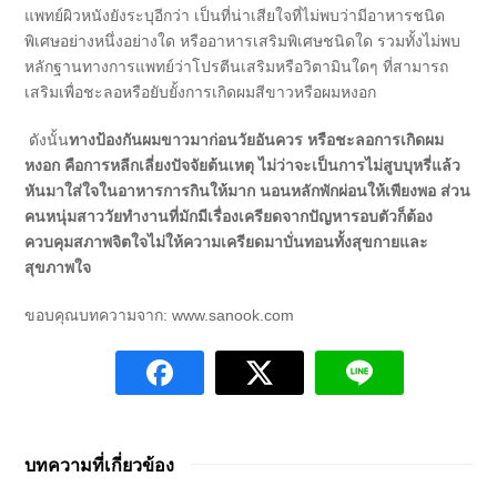
แพทย์ผิวหนังยังระบุอีกว่า เป็นที่น่าเสียใจที่ไม่พบว่ามีอาหารชนิด
พิเศษอย่างหนึ่งอย่างใด หรืออาหารเสริมพิเศษชนิดใด รวมทั้งไม่พบ
หลักฐานทางการแพทย์ว่าโปรตีนเสริมหรือวิตามินใดๆ ที่สามารถ
เสริมเพื่อชะลอหรือยับยั้งการเกิดผมสีขาวหรือผมหงอก
ดังนั้น
ทางป้องกันผมขาวมาก่อนวัยอันควร หรือชะลอการเกิดผม
หงอก คือการหลีกเลี่ยงปัจจัยต้นเหตุ ไม่ว่าจะเป็นการไม่สูบบุหรี่แล้ว
หันมาใส่ใจในอาหารการกินให้มาก นอนหลักพักผ่อนให้เพียงพอ ส่วน
คนหนุ่มสาววัยทำงานที่มักมีเรื่องเครียดจากปัญหารอบตัวก็ต้อง
ควบคุมสภาพจิตใจไม่ให้ความเครียดมาบั่นทอนทั้งสุขกายและ
สุขภาพใจ
ขอบคุณบทความจาก: www.sanook.com
บทความที่เกี่ยวข้อง