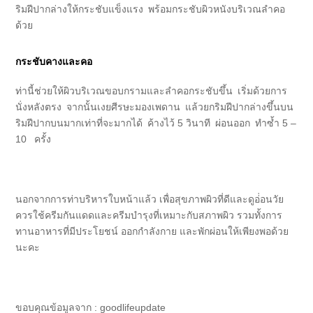
ริมฝีปากล่างให้กระชับแข็งแรง พร้อมกระชับผิวหนังบริเวณลำคอ
ด้วย
กระชับคางและคอ
ท่านี้ช่วยให้ผิวบริเวณขอบกรามและลำคอกระชับขึ้น เริ่มด้วยการ
นั่งหลังตรง จากนั้นเงยศีรษะมองเพดาน แล้วยกริมฝีปากล่างขึ้นบน
ริมฝีปากบนมากเท่าที่จะมากได้ ค้างไว้ 5 วินาที ผ่อนออก ทำซ้ำ 5 –
10 ครั้ง
นอกจากการท่าบริหารใบหน้าแล้ว เพื่อสุขภาพผิวที่ดีและดูอ่่อนวัย
ควรใช้ครีมกันแดดและครีมบำรุงที่เหมาะกับสภาพผิว รวมทั้งการ
ทานอาหารที่มีประโยชน์ ออกกำลังกาย และพักผ่อนให้เพียงพอด้วย
นะคะ
ขอบคุณข้อมูลจาก : goodlifeupdate