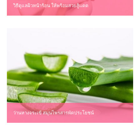
วิธีดูแลผิวหน้าร้อน ให้พร้อมสวยสู้แดด
ว่านหางจระเข้ สมุนไพรสารพัดประโยชน์