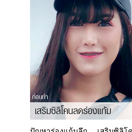
ปัญหาร่องแก้มลึก….เสริมซิลิโ