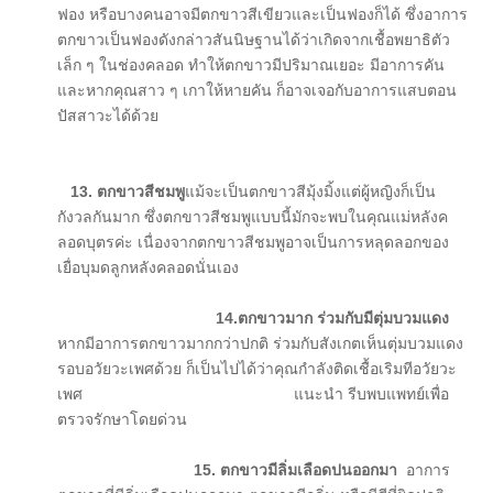
ฟอง หรือบางคนอาจมีตกขาวสีเขียวและเป็นฟองก็ได้ ซึ่งอาการ
ตกขาวเป็นฟองดังกล่าวสันนิษฐานได้ว่าเกิดจากเชื้อพยาธิตัว
เล็ก ๆ ในช่องคลอด ทำให้ตกขาวมีปริมาณเยอะ มีอาการคัน
และหากคุณสาว ๆ เกาให้หายคัน ก็อาจเจอกับอาการแสบตอน
ปัสสาวะได้ด้วย
13.
ตกขาวสีชมพู
แม้จะเป็นตกขาวสีมุ้งมิ้งแต่ผู้หญิงก็เป็น
กังวลกันมาก ซึ่งตกขาวสีชมพูแบบนี้มักจะพบในคุณแม่หลังค
ลอดบุตรค่ะ เนื่องจากตกขาวสีชมพูอาจเป็นการหลุดลอกของ
เยื่อบุมดลูกหลังคลอดนั่นเอง
14.ตกขาวมาก ร่วมกับมีตุ่มบวมแดง
หากมีอาการตกขาวมากกว่าปกติ ร่วมกับสังเกตเห็นตุ่มบวมแดง
รอบอวัยวะเพศด้วย ก็เป็นไปได้ว่าคุณกำลังติดเชื้อเริมทีอวัยวะ
เพศ แนะนำ รีบพบแพทย์เพื่อ
ตรวจรักษาโดยด่วน
15.
ตกขาวมีลิ่มเลือดปนออกมา
อาการ