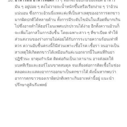
มัน ๆ อยู่บ่อย ๆ คงไม่วายจะน้ำหนักขึ้นหรือเรียกง่าย ๆ ว่าอ้วน
แน่นอน ซึ่งภาวะอ้วนนี่แหละค่ะที่เป็นสาเหตุของอาการตกขาว
มากผิดปกติได้หลายด้าน ทั้งการมีระดับไขมันในเลือดที่มากเกิน
ไปซึ่งอาจทำให้ฮอร์โมนเพศแปรปรวนได้ง่าย อีกทั้งความอ้วนก็
จะเพิ่มโอกาสในการอับชื้น โดยเฉพาะสาว ๆ ที่ขาเบียด ทำให้
ส่วนสงวนของร่างกายไม่ค่อยได้รับการระบายความร้อนเท่าที่
ควร ความอับชื้นตรงนี้ก็มีส่วนเพาะเชื้อโรค เชื้อรา จนอาจเป็น
สาเหตุให้เกิดตกขาวได้เหมือนกันค่ะนอกจากนี้ในคนที่กินยา
ปฏิชีวนะ ยาคุมกำเนิด ติดต่อกันเป็นเวลานาน อาจส่งผลให้
แบคทีเรียและฮอร์โมนขาดสมดุล จนเสี่ยงต่อการติดเชื้อในช่อง
คลอดและแสดงอาการออกมาเป็นตกขาวได้ ดังนั้นหากพบว่า
อาการตกขาวของเราผิดปกติเพราะกินยาเหล่านี้อยู่ แนะนำ
ปรึกษาสูตินรีแพทย์