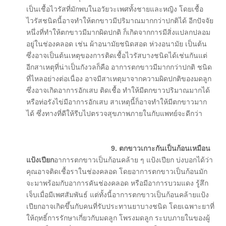
เป็นเชื้อไวรัสที่มักพบในอวัยวะเพศทั้งชายและหญิง โดยเชื้อ
ไวรัสชนิดนี้อาจทำให้ตกขาวมีปริมาณมากกว่าปกติได้ อีกปัจจัย
หนึ่งที่ทำให้ตกขาวมีมากผิดปกติ ก็เกิดจากการมีสิ่งแปลกปลอม
อยู่ในช่องคลอด เช่น ผ้าอนามัยชนิดสอด ห่วงอนามัย เป็นต้น
ซึ่งอาจเป็นต้นเหตุของการติดเชื้อไวรัสบางชนิดได้เช่นกันแต่
อีกสาเหตุที่น่าเป็นกังวลก็คือ อาการตกขาวมีมากกว่าปกติ ชนิด
ที่ไหลอย่างต่อเนื่อง อาจมีสาเหตุมาจากความผิดปกติของมดลูก
ซึ่งอาจเกิดอาการอักเสบ ติดเชื้อ ทำให้มีตกขาวปริมาณมากได้
หรือท่อรังไข่มีอาการอักเสบ สาเหตุนี้ก็อาจทำให้มีตกขาวมาก
ได้ ซึ่งทางที่ดีให้รีบไปตรวจสุขภาพภายในกับแพทย์จะดีกว่า
9.
ตกขาวเกาะกันเป็นก้อนเหมือน
แป้งเปียก
อาการตกขาวเป็นก้อนคล้าย ๆ แป้งเปียก บ่งบอกได้ว่า
คุณอาจติดเชื้อราในช่องคลอด โดยอาการตกขาวเป็นก้อนมัก
จะมาพร้อมกับอาการคันช่องคลอด หรือมีอาการบวมแดง รู้สึก
เจ็บเมื่อมีเพศสัมพันธ์ แต่ทั้งนี้อาการตกขาวเป็นก้อนคล้ายแป้ง
เปียกอาจเกิดขึ้นกับคนที่รับประทานยาบางชนิด โดยเฉพาะยาที่
ให้ฤทธิ์การรักษาเกี่ยวกับมดลูก โพรงมดลูก ระบบภายในของผู้