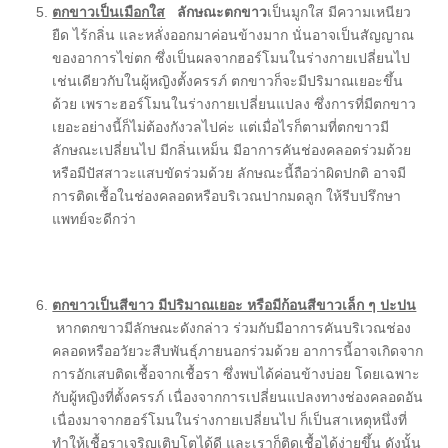
ตกขาวเป็นเมือกใส
ลักษณะตกขาว
เป็นมูกใส มีความเหนียว
ยืด ไร้กลิ่น และหลั่งออกมาค่อนข้างมาก นั่นอาจเป็นสัญญาณ
ของอาการไข่ตก ซึ่งเป็นผลจากฮอร์โมนในร่างกายเปลี่ยนไป
เช่นเดียวกับในผู้หญิงตั้งครรภ์ ตกขาวก็จะมีปริมาณเยอะขึ้น
ด้วย เพราะฮอร์โมนในร่างกายเปลี่ยนแปลง ซึ่งการที่มีตกขาว
เยอะอย่างนี้ก็ไม่ต้องกังวลไปค่ะ แต่เมื่อไรก็ตามที่ตกขาวมี
ลักษณะเปลี่ยนไป มีกลิ่นเหม็น มีอาการคันช่องคลอดร่วมด้วย
หรือมีปัสสาวะแสบขัดร่วมด้วย ลักษณะนี้ถือว่าผิดปกติ อาจมี
การติดเชื้อในช่องคลอดหรือบริเวณปากมดลูก ให้รีบปรึกษา
แพทย์จะดีกว่า
ตกขาวเป็นสีขาว มีปริมาณเยอะ หรือมีก้อนสีขาวเล็ก ๆ ปะปน
หากตกขาวมีลักษณะดังกล่าว ร่วมกับมีอาการคันบริเวณช่อง
คลอดหรืออวัยวะสืบพันธุ์ภายนอกร่วมด้วย อาการนี้อาจเกิดจาก
การอักเสบติดเชื้อจากเชื้อรา ซึ่งพบได้ค่อนข้างบ่อย โดยเฉพาะ
กับผู้หญิงที่ตั้งครรภ์ เนื่องจากการเปลี่ยนแปลงทางช่องคลอดอัน
เนื่องมาจากฮอร์โมนในร่างกายเปลี่ยนไป ก็เป็นสาเหตุหนึ่งที่
ทำให้เชื้อราเจริญเติบโตได้ดี และเราก็ติดเชื้อได้ง่ายขึ้น ดังนั้น