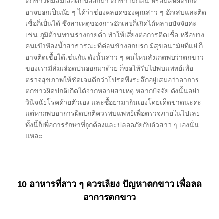
ตกขาวที่มีลิ่มเลือดปนออกมา ตกขาวมีกลิ่น หรือมีสีที่ผิดปกติ
อาจบอกเป็นนัย ๆ ได้ว่าช่องคลอดของคุณสาว ๆ อักเสบและติด
เชื้อก็เป็นได้ ซึ่งสาเหตุของการอักเสบก็เกิดได้หลายปัจจัยค่ะ
เช่น ภูมิต้านทานร่างกายต่ำ ทำให้เสี่ยงต่อการติดเชื้อ หรือบาง
คนเข้าห้องน้ำสาธารณะที่ค่อนข้างสกปรก มีสุขอนามัยที่แย่ ก็
อาจติดเชื้อได้เช่นกัน ดังนั้นสาว ๆ คนไหนสังเกตพบว่าตกขาว
ของเรามีลิ่มเลือดปนออกมาด้วย ก็ขอให้รีบไปพบแพทย์เพื่อ
ตรวจสุขภาพให้ชัดเจนดีกว่าโปรดพึงระลึกอยู่เสมอว่าอาการ
ตกขาวผิดปกติเกิดได้จากหลายสาเหตุ หลากปัจจัย ดังนั้นอย่า
วินิจฉัยโรคด้วยตัวเอง และซื้อยามากินเองโดยเด็ดขาดนะคะ
แต่หากพบอาการผิดปกติควรพบแพทย์เพื่อตรวจภายในไปเลย
ทั้งนี้ก็เพื่อการรักษาที่ถูกต้องและปลอดภัยกับตัวสาว ๆ เองนั่น
แหละ
10
อาหารที่สาว ๆ ควรเลี่ยง ปัญหาตกขาว เพื่อลด
อาการตกขาว