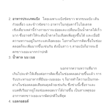
อาหารประเภทแป้ง
โดยเฉพาะแป้งขัดขาว พวกขนมปัง เส้น
ก๋วยเตี๋ยว และข้าวขัดขาว อาหารในกลุ่มคาร์โบไฮเดรต
เชิงเดี่ยวเหล่านี้ร่างกายเราจะย่อยและเปลี่ยนเป็นน้ำตาลได้เร็ว
มาก ซึ่งอาจทำให้ระดับน้ำตาลในเลือดเพิ่มสูงขึ้นได้ และเมื่อมี
ความหวานอยู่ในกระแสเลือดเยอะ โอกาสในการติดเชื้อในช่อง
คลอดก็จะเพิ่มมากขึ้นเช่นกัน ดังนั้นสาว ๆ สายแป้งก็อาจจะมี
ตกขาวเยอะมากกว่าปกติ
น้ำตาล นม เนย
นอกจากความหวานที่มาก
เกินไปจะทำให้เสี่ยงต่อการติดเชื้อในช่องคลอดง่ายขึ้นแล้ว การ
รับประทานอาหารที่มีนม-เนยเยอะ ๆ ก็อาจทำใความเป็นกรด-
ด่างในช่องคลอดเสียสมดุลด้วยเช่นกัน ซึ่งช่วงนี้เชื้อราและ
แบคทีเรียอาจจู่โจมช่องคลอดเราได้ง่ายขึ้น เป็นสาเหตุของ
อาการตกขาวเยอะมากผิดปกติในที่สุด
แอลกอฮอล์