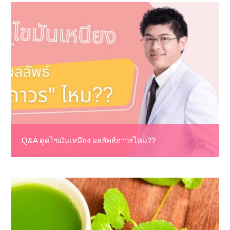
Q&A ดูดไขมันเหนียง ผลลัพธ์ถาวรไหม??