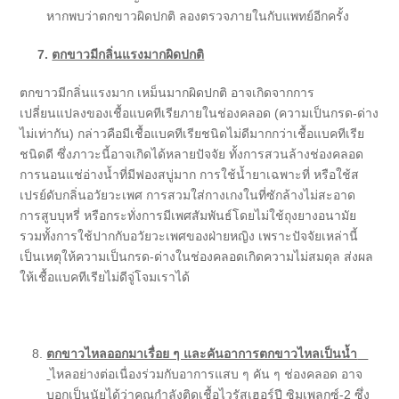
หากพบว่าตกขาวผิดปกติ ลองตรวจภายในกับแพทย์อีกครั้ง
7.
ตกขาวมีกลิ่นแรงมากผิดปกติ
ตกขาวมีกลิ่นแรงมาก เหม็นมากผิดปกติ อาจเกิดจากการ
เปลี่ยนแปลงของเชื้อแบคทีเรียภายในช่องคลอด (ความเป็นกรด-ด่าง
ไม่เท่ากัน) กล่าวคือมีเชื้อแบคทีเรียชนิดไม่ดีมากกว่าเชื้อแบคทีเรีย
ชนิดดี ซึ่งภาวะนี้อาจเกิดได้หลายปัจจัย ทั้งการสวนล้างช่องคลอด
การนอนแช่อ่างน้ำที่มีฟองสบู่มาก การใช้น้ำยาเฉพาะที่ หรือใช้ส
เปรย์ดับกลิ่นอวัยวะเพศ การสวมใส่กางเกงในที่ซักล้างไม่สะอาด
การสูบบุหรี่ หรือกระทั่งการมีเพศสัมพันธ์โดยไม่ใช้ถุงยางอนามัย
รวมทั้งการใช้ปากกับอวัยวะเพศของฝ่ายหญิง เพราะปัจจัยเหล่านี้
เป็นเหตุให้ความเป็นกรด-ด่างในช่องคลอดเกิดความไม่สมดุล ส่งผล
ให้เชื้อแบคทีเรียไม่ดีจู่โจมเราได้
ตกขาวไหลออกมาเรื่อย ๆ และคันอาการตกขาวไหลเป็นน้ำ
ไหลอย่างต่อเนื่องร่วมกับอาการแสบ ๆ คัน ๆ ช่องคลอด อาจ
บอกเป็นนัยได้ว่าคุณกำลังติดเชื้อไวรัสเฮอร์ปี ซิมเพลกซ์-2 ซึ่ง