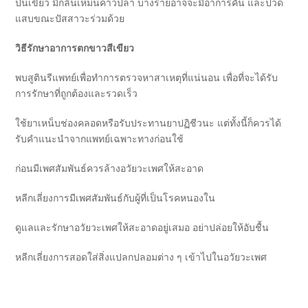
ปนเขียว มีกลิ่นเหม็นคาวปลา บางรายอาจจะมีอาการคัน และปวด
แสบขณะปัสสาวะร่วมด้วย
วิธีรักษาอาการตกขาวสีเขียว
พบสูตินรีแพทย์เพื่อทำการตรวจหาสาเหตุที่แน่นอน เพื่อที่จะได้รับ
การรักษาที่ถูกต้องและรวดเร็ว
ใช้ยาเหน็บช่องคลอดหรือรับประทานยาปฏิชีวนะ แต่ทั้งนี้ก็ควรได้
รับคำแนะนำจากแพทย์เฉพาะทางก่อนใช้
ก่อนมีเพศสัมพันธ์ควรล้างอวัยวะเพศให้สะอาด
หลีกเลี่ยงการมีเพศสัมพันธ์กับผู้ที่เป็นโรคหนองใน
ดูแลและรักษาอวัยวะเพศให้สะอาดอยู่เสมอ อย่าปล่อยให้อับชื้น
หลีกเลี่ยงการสอดใส่สิ่งแปลกปลอมต่าง ๆ เข้าไปในอวัยวะเพศ