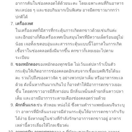
อาการคันในช่องคลอดได้ด้วยนะคะ โดยเฉพาะคนที่กินอาหาร
ทะเลบ่อย ๆ และชอบกินมากเป็นพิเศษ อาจมีตกขาวมากกว่า
ปกติได้
เครื่องเทศ
ในเครื่องเทศก็มีสารที่กระตุ้นการเกิดตกขาวด้วยเช่นกันค่ะ
และอีกอย่างก็คือเครื่องเทศเป็นสมุนไพรที่มีความเผ็ดร้อนอยู่ไม่
น้อย เจอทั้งเขตอบอุ่นและสารกระตุ้นแบบนี้โอกาสในการเกิด
เชื้อราในช่องคลอดยิ่งมีมากขึ้น ตกขาวก็เลยเยอะไปตาม
ระเบียบ
ของหมักดอง
ของหมักดองทุกชนิด ไม่เว้นแต่ปลาร้าเป็นตัว
กระตุ้นให้เกิดอาการช่องคลอดอักเสบจากเชื้อแบคทีเรียได้นะ
คะ รวมไปถึงของคาวจัด ๆ อย่างพวกปลาเค็ม หรืออาหารทะเล
ด้วย ดังนั้นหากกินมากเกินไป ก็อาจทำให้มีอาการตกขาวเยอะ
ขึ้น โดยตกขาวอาจมีสีเทาอ่อน มีกลิ่นเหม็นคล้ายกลิ่นคาวปลา
เค็ม และอาจมีอาการระคายเคืองช่องคลอดร่วมด้วย
ผักกลิ่นแรง
เช่น หัวหอม หน่อไม้ ซึ่งตามตำราแพทย์แผนจีนระบุ
ว่า อาหารที่มีกลิ่นแรงอาจมีส่วนกระตุ้นให้อาการตกขาวกำเริบ
ได้ง่าย ยิ่งหากอยู่ในช่วงที่กำลังรักษาอาการตกขาวอยู่ อาหาร
เหล่านี้ควรเลี่ยงให้ไกลเชียวค่ะ
อาหารมัน อาหารทอด
สาว ๆ ที่มักจะชอบกินของทอด อาหาร