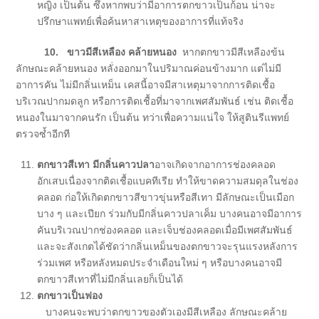
หญิง เป็นต้น ซึ่งหากพบว่ามีอาการตกขาวเป็นก้อน น่าจะ
ปรึกษาแพทย์เพื่อค้นหาสาเหตุของอาการที่แท้จริง
10. ขาวมีสีเหลือง คล้ายหนอง
หากตกขาวมีสีเหลืองข้น
ลักษณะคล้ายหนอง หลั่งออกมาในปริมาณค่อนข้างมาก แต่ไม่มี
อาการคัน ไม่มีกลิ่นเหม็น เคสนี้อาจมีสาเหตุมาจากการติดเชื้อ
บริเวณปากมดลูก หรือการติดเชื้อที่มาจากเพศสัมพันธ์ เช่น ติดเชื้อ
หนองในมาจากคนรัก เป็นต้น ทว่าเพื่อความแน่ใจ ให้สูตินรีแพทย์
ตรวจซ้ำอีกที
ตกขาวสีเทา มีกลิ่นคาวปลา
อาจเกิดจากอาการช่องคลอด
อักเสบเนื่องจากติดเชื้อแบคทีเรีย ทำให้ขาดความสมดุลในช่อง
คลอด ก่อให้เกิดตกขาวสีขาวขุ่นหรือสีเทา มีลักษณะเป็นเมือก
บาง ๆ และเปียก ร่วมกับมีกลิ่นคาวปลาเค็ม บางคนอาจมีอาการ
คันบริเวณปากช่องคลอด และเจ็บช่องคลอดเมื่อมีเพศสัมพันธ์
และจะสังเกตได้ชัดว่ากลิ่นเหม็นของตกขาวจะรุนแรงหลังการ
ร่วมเพศ หรือหลังหมดประจำเดือนใหม่ ๆ หรือบางคนอาจมี
ตกขาวสีเทาที่ไม่มีกลิ่นเลยก็เป็นได้
ตกขาวเป็นฟอง
บางคนจะพบว่าตกขาวของตัวเองมีสีเหลือง ลักษณะคล้าย