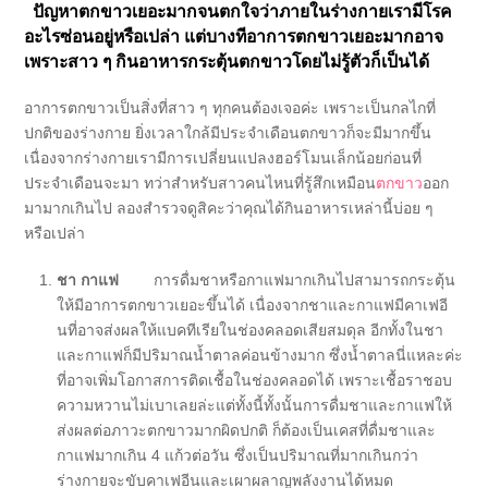
ปัญหาตกขาวเยอะมากจนตกใจว่าภายในร่างกายเรามีโรค
อะไรซ่อนอยู่หรือเปล่า แต่บางทีอาการตกขาวเยอะมากอาจ
เพราะสาว ๆ กินอาหารกระตุ้นตกขาวโดยไม่รู้ตัวก็เป็นได้
อาการตกขาวเป็นสิ่งที่สาว ๆ ทุกคนต้องเจอค่ะ เพราะเป็นกลไกที่
ปกติของร่างกาย ยิ่งเวลาใกล้มีประจำเดือนตกขาวก็จะมีมากขึ้น
เนื่องจากร่างกายเรามีการเปลี่ยนแปลงฮอร์โมนเล็กน้อยก่อนที่
ประจำเดือนจะมา ทว่าสำหรับสาวคนไหนที่รู้สึกเหมือน
ตกขาว
ออก
มามากเกินไป ลองสำรวจดูสิคะว่าคุณได้กินอาหารเหล่านี้บ่อย ๆ
หรือเปล่า
ชา กาแฟ
การดื่มชาหรือกาแฟมากเกินไปสามารถกระตุ้น
ให้มีอาการตกขาวเยอะขึ้นได้ เนื่องจากชาและกาแฟมีคาเฟอี
นที่อาจส่งผลให้แบคทีเรียในช่องคลอดเสียสมดุล อีกทั้งในชา
และกาแฟก็มีปริมาณน้ำตาลค่อนข้างมาก ซึ่งน้ำตาลนี่แหละค่ะ
ที่อาจเพิ่มโอกาสการติดเชื้อในช่องคลอดได้ เพราะเชื้อราชอบ
ความหวานไม่เบาเลยล่ะแต่ทั้งนี้ทั้งนั้นการดื่มชาและกาแฟให้
ส่งผลต่อภาวะตกขาวมากผิดปกติ ก็ต้องเป็นเคสที่ดื่มชาและ
กาแฟมากเกิน 4 แก้วต่อวัน ซึ่งเป็นปริมาณที่มากเกินกว่า
ร่างกายจะขับคาเฟอีนและเผาผลาญพลังงานได้หมด