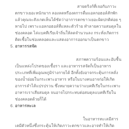
สายดริงก์ที่เจอกับภาวะ
ตกขาวเยอะหนักมาก ลองลดหรืองดการดื่มแอลกอฮอล์สักพัก
แล้วคุณจะสังเกตเห็นได้ชัดว่าอาการตกขาวเยอะผิดปกติค่อย ๆ
หายไป เพราะแอลกอฮอล์ที่แหละตัวร้าย ทำลายความสมดุลใน
ช่องคลอด ไล่แบคทีเรียเจ้าถิ่นให้ลดจำนวนลง กระทั่งเกิดการ
ติดเชื้อในช่องคลอดและแสดงอาการออกมาเป็นตกขาว
อาหารรสจัด
สภาพความร้อนและอับชื้น
เป็นแหล่งโปรดของเชื้อรา และอาหารรสจัดก็เป็นอาหาร
ประเภทที่เพิ่มอุณหภูมิร่างกายได้ อีกทั้งยังอาจกระตุ้นการหลั่ง
ของน้ำย่อยในกระเพาะอาหาร หรือในบางคนอาจก่อให้เกิด
อาการลำไส้แปรปรวน ซึ่งหมายความว่าแบคทีเรียในกระเพาะ
อาหารเราเสียสมดุล จนอาจไปกระทบต่อสมดุลแบคทีเรียใน
ช่องคลอดด้วยก็ได้
อาหารทะเล
ในอาหารทะเลมีสาร
เคมีตัวหนึ่งซึ่งกระตุ้นให้เกิดภาวะตกขาวและอาจทำให้เกิด