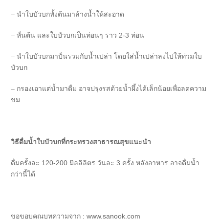
– นำใบบัวบกทั้งต้นมาล้างน้ำให้สะอาด
– หั่นต้น และใบบัวบกเป็นท่อนๆ ราว 2-3 ท่อน
– นำใบบัวบกมาปั่นรวมกับน้ำเปล่า โดยใส่น้ำเปล่าลงไปให้ท่วมใบ
บัวบก
– กรองเอาแต่น้ำมาดื่ม อาจปรุงรสด้วยน้ำผึ้งได้เล็กน้อยเพื่อลดความ
ขม
วิธีดื่มน้ำใบบัวบกที่กระทรวงสาธารณสุขแนะนำ
ดื่มครั้งละ 120-200 มิลลิลิตร วันละ 3 ครั้ง หลังอาหาร อาจดื่มน้ำ
กว่านี้ได้
ขอขอบคุณบทความจาก : www.sanook.com